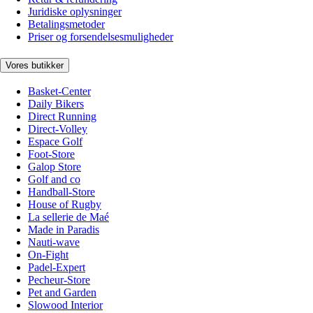
Juridiske oplysninger
Betalingsmetoder
Priser og forsendelsesmuligheder
Vores butikker
Basket-Center
Daily Bikers
Direct Running
Direct-Volley
Espace Golf
Foot-Store
Galop Store
Golf and co
Handball-Store
House of Rugby
La sellerie de Maé
Made in Paradis
Nauti-wave
On-Fight
Padel-Expert
Pecheur-Store
Pet and Garden
Slowood Interior