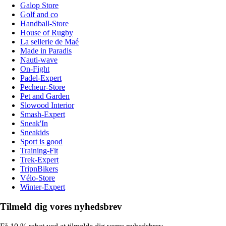
Galop Store
Golf and co
Handball-Store
House of Rugby
La sellerie de Maé
Made in Paradis
Nauti-wave
On-Fight
Padel-Expert
Pecheur-Store
Pet and Garden
Slowood Interior
Smash-Expert
Sneak'In
Sneakids
Sport is good
Training-Fit
Trek-Expert
TripnBikers
Vélo-Store
Winter-Expert
Tilmeld dig vores nyhedsbrev