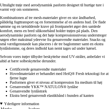
Ultralight trøje med aerodynamisk pasform designet til hurtige ture i
varmt vejr om sommeren.
Kombinationen af tre mesh-materialer giver en stor åndbarhed,
pålidelig fugttransport og en fornemmelse af en andens hud. De flade
sømme og en tætsiddende krave på frontpanelet øger den samlede
komfort, mens en bred silikonebånd holder trøjen på plads. Den
aerodynamiske pasform og det høje kompressionsniveau understreger
søgen efter maksimal ydeevne fra genanvendte materialer. Snacks og
små værdigenstande kan placeres i de tre baglommer samt en ekstra
lynlåslomme, og deres indhold kan nemt tages ud under kørsel.
Selvom vores trøjer tilbyder beskyttelse mod UV-stråler, anbefaler vi
altid at bære solbeskyttelse derunder.
Certificerede genanvendte materialer
Hovedmaterialet er behandlet med HeiQ® Fresh teknologi for at
fjerne lugte
Pasformen giver et niveau af kompression fra medium til høj
Genanvendte YKK™ NATULON® lynlåse
Genanvendte lynlåstræk
Ekstra bred genanvendt elastikbånd i bunden af kanten
Yderligere information
Mærke
Isadore