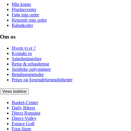
Min konto
Hjælpecenter
Følg min ordre
Returnér min ordre
Rabatkoder
Om os
Hvem vi er ?
Kontakt os
Salgsbetingelser
Retur & refundering
Juridiske oplysninger
Betalingsmetoder
Priser og forsendelsesmuligheder
Vores butikker
Basket-Center
Daily Bikers
Direct Running
Direct-Volley
Espace Golf
Foot-Store