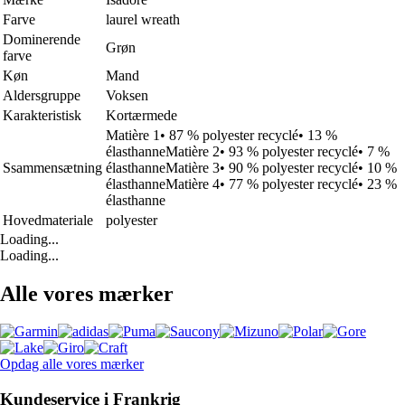
Farve
laurel wreath
Dominerende
Grøn
farve
Køn
Mand
Aldersgruppe
Voksen
Karakteristisk
Kortærmede
Matière 1• 87 % polyester recyclé• 13 %
élasthanneMatière 2• 93 % polyester recyclé• 7 %
Ssammensætning
élasthanneMatière 3• 90 % polyester recyclé• 10 %
élasthanneMatière 4• 77 % polyester recyclé• 23 %
élasthanne
Hovedmateriale
polyester
Loading...
Loading...
Alle vores mærker
Opdag alle vores mærker
Kundeservice i Frankrig