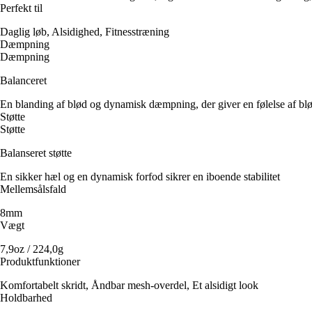
Perfekt til
Daglig løb, Alsidighed, Fitnesstræning
Dæmpning
Dæmpning
Balanceret
En blanding af blød og dynamisk dæmpning, der giver en følelse af blø
Støtte
Støtte
Balanseret støtte
En sikker hæl og en dynamisk forfod sikrer en iboende stabilitet
Mellemsålsfald
8mm
Vægt
7,9oz / 224,0g
Produktfunktioner
Komfortabelt skridt, Åndbar mesh-overdel, Et alsidigt look
Holdbarhed