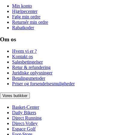
Min konto
Hjælpecenter
Følg min ordre
Returnér min ordre
Rabatkoder
Om os
Hvem vi er ?
Kontakt os
Salgsbetingelser
Retur & refundering
Juridiske oplysninger
Betalingsmetoder
Priser og forsendelsesmuligheder
Vores butikker
Basket-Center
Daily Bikers
Direct Running
Direct-Volley
Espace Golf
Foot-Store