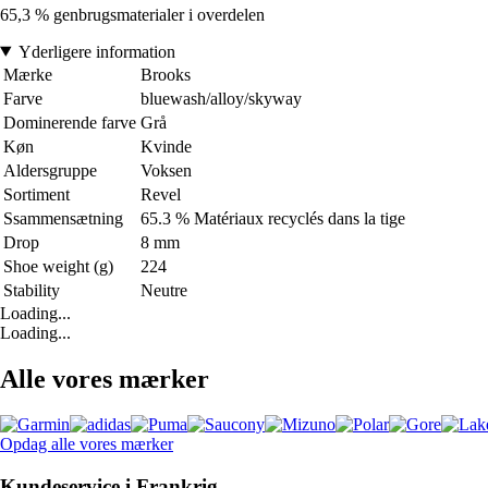
65,3 % genbrugsmaterialer i overdelen
Yderligere information
Mærke
Brooks
Farve
bluewash/alloy/skyway
Dominerende farve
Grå
Køn
Kvinde
Aldersgruppe
Voksen
Sortiment
Revel
Ssammensætning
65.3 % Matériaux recyclés dans la tige
Drop
8 mm
Shoe weight (g)
224
Stability
Neutre
Loading...
Loading...
Alle vores mærker
Opdag alle vores mærker
Kundeservice i Frankrig