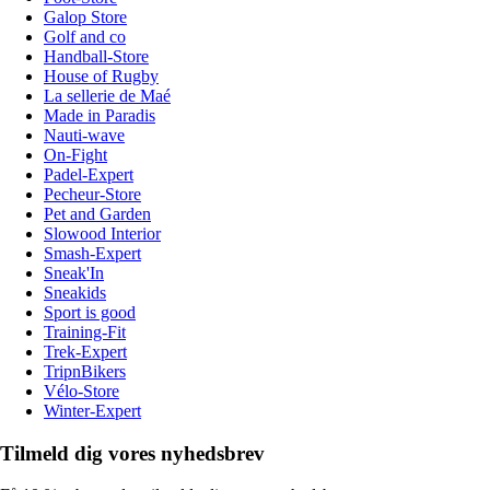
Galop Store
Golf and co
Handball-Store
House of Rugby
La sellerie de Maé
Made in Paradis
Nauti-wave
On-Fight
Padel-Expert
Pecheur-Store
Pet and Garden
Slowood Interior
Smash-Expert
Sneak'In
Sneakids
Sport is good
Training-Fit
Trek-Expert
TripnBikers
Vélo-Store
Winter-Expert
Tilmeld dig vores nyhedsbrev