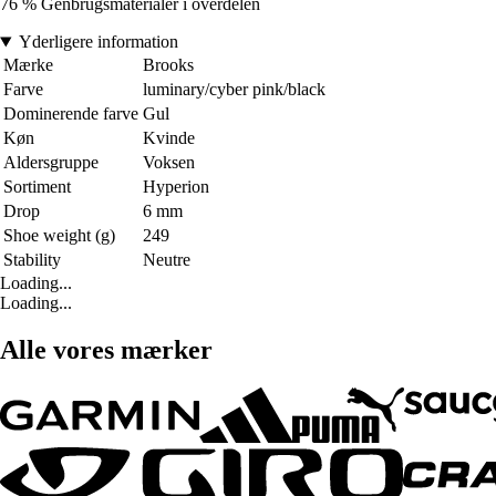
76 % Genbrugsmaterialer i overdelen
Yderligere information
Mærke
Brooks
Farve
luminary/cyber pink/black
Dominerende farve
Gul
Køn
Kvinde
Aldersgruppe
Voksen
Sortiment
Hyperion
Drop
6 mm
Shoe weight (g)
249
Stability
Neutre
Loading...
Loading...
Alle vores mærker