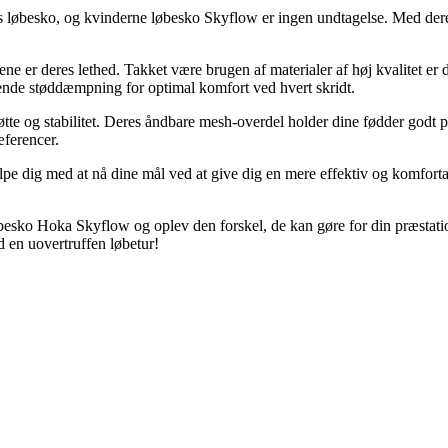
ts løbesko, og kvinderne løbesko Skyflow er ingen undtagelse. Med dere
 deres lethed. Takket være brugen af materialer af høj kvalitet er diss
ende støddæmpning for optimal komfort ved hvert skridt.
te og stabilitet. Deres åndbare mesh-overdel holder dine fødder godt på 
æferencer.
jælpe dig med at nå dine mål ved at give dig en mere effektiv og komforta
sko Hoka Skyflow og oplev den forskel, de kan gøre for din præstation
d en uovertruffen løbetur!