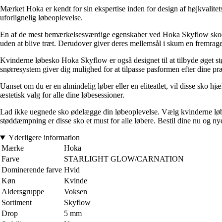
Mærket Hoka er kendt for sin ekspertise inden for design af højkvalite
uforlignelig løbeoplevelse.
En af de mest bemærkelsesværdige egenskaber ved Hoka Skyflow skoene er
uden at blive træt. Derudover giver deres mellemsål i skum en fremrag
Kvinderne løbesko Hoka Skyflow er også designet til at tilbyde øget støt
snørresystem giver dig mulighed for at tilpasse pasformen efter dine pr
Uanset om du er en almindelig løber eller en eliteatlet, vil disse sko h
æstetisk valg for alle dine løbesessioner.
Lad ikke uegnede sko ødelægge din løbeoplevelse. Vælg kvinderne løbe
støddæmpning er disse sko et must for alle løbere. Bestil dine nu og ny
Yderligere information
Mærke
Hoka
Farve
STARLIGHT GLOW/CARNATION
Dominerende farve
Hvid
Køn
Kvinde
Aldersgruppe
Voksen
Sortiment
Skyflow
Drop
5 mm