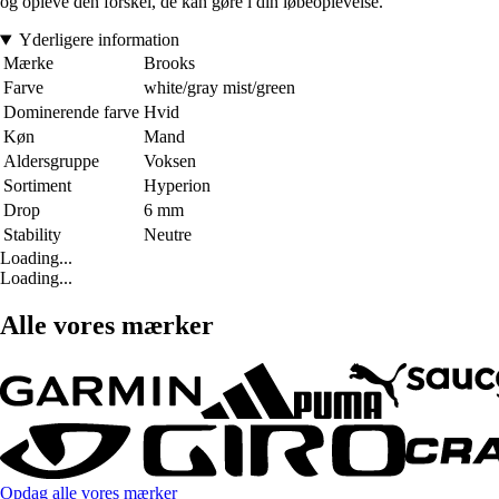
og opleve den forskel, de kan gøre i din løbeoplevelse.
Yderligere information
Mærke
Brooks
Farve
white/gray mist/green
Dominerende farve
Hvid
Køn
Mand
Aldersgruppe
Voksen
Sortiment
Hyperion
Drop
6 mm
Stability
Neutre
Loading...
Loading...
Alle vores mærker
Opdag alle vores mærker