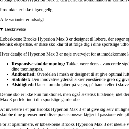
Produktet er ikke tilgængeligt
Alle varianter er udsolgt
Beskrivelse
Løbeskoene Brooks Hyperion Max 3 er designet til løbere, der søger op
teknisk ekspertise, er disse sko klar til at følge dig i dine sportslige udfo
Hver detalje af Hyperion Max 3 er nøje overvejet for at imødekomme lø
Responsive støddæmpning:
Takket være deres avancerede støddæ
dine træningspas.
Åndbarhed:
Overdelen i mesh er designet til at give optimal luft
Stabilitet:
Den innovative ydersål sikrer enestående greb og giver
Alsidighed:
Uanset om du løber på vejen, på banen eller i skoven
Denne sko er ikke kun funktionel, men også æstetisk tiltalende, idet de
Max 3 perfekt ind i din sportslige garderobe.
At investere i et par Brooks Hyperion Max 3 er at give sig selv mulighed
skubbe dine grænser med disse præcisionsværktøjer til passionerede lø
For at opsummere, er løbeskoene Brooks Hyperion Max 3 det ideelle valg