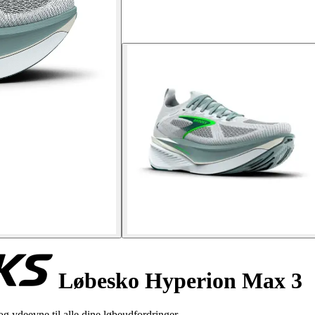
Løbesko Hyperion Max 3
ydeevne til alle dine løbeudfordringer.