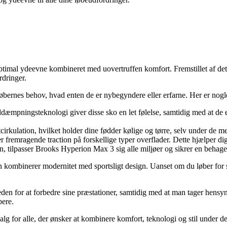
timal ydeevne kombineret med uovertruffen komfort. Fremstillet af det
rdringer.
bernes behov, hvad enten de er nybegyndere eller erfarne. Her er nogle
mpningsteknologi giver disse sko en let følelse, samtidig med at de ef
cirkulation, hvilket holder dine fødder kølige og tørre, selv under de me
 fremragende traction på forskellige typer overflader. Dette hjælper dig
, tilpasser Brooks Hyperion Max 3 sig alle miljøer og sikrer en behagel
n kombinerer modernitet med sportsligt design. Uanset om du løber for s
en for at forbedre sine præstationer, samtidig med at man tager hensyn t
bere.
 for alle, der ønsker at kombinere komfort, teknologi og stil under de