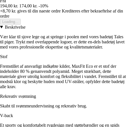
Fra
194,00 kr.
174,00 kr.
-10%
+8,70 kr.
gives til din naeste ordre
Krediteres efter bekraeftelse af din
ordre
Loading...
Beskrivelse
Vær klar til sjove lege og at springe i poolen med vores badetøj Tales
til piger. Trykt med overlappende logoer, er dette en-dels badetøj lavet
med vores professionelle ekspertise og kvalitetsmaterialer.
Stof
Fremstillet af ansvarligt indkøbte kilder, MaxFit Eco er et stof der
indeholder 80 % genanvendt polyamid. Meget strækbart, dette
materiale giver utrolig komfort og fleksibilitet i vandet. Fremstillet til at
modstå klor og beskytte huden mod UV-stråler, opfylder dette badetøj
alle krav.
Rekreativ svømning
Skabt til svømmeundervisning og rekreativ brug.
V-back
Et sporty og komfortabelt rygdesign med støttebændler og en spids