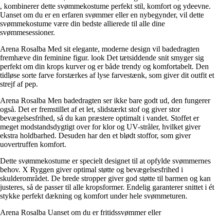
, kombinerer dette svømmekostume perfekt stil, komfort og ydeevne.
Uanset om du er en erfaren svømmer eller en nybegynder, vil dette
svømmekostume være din bedste allierede til alle dine
svømmesessioner.
Arena Rosalba Med sit elegante, moderne design vil badedragten
fremhæve din feminine figur. look Det tætsiddende snit smyger sig
perfekt om din krops kurver og er både trendy og komfortabelt. Den
tidløse sorte farve forstærkes af lyse farvestænk, som giver dit outfit et
strejf af pep.
Arena Rosalba Men badedragten ser ikke bare godt ud, den fungerer
også. Det er fremstillet af et let, slidstærkt stof og giver stor
bevægelsesfrihed, så du kan præstere optimalt i vandet. Stoffet er
meget modstandsdygtigt over for klor og UV-stråler, hvilket giver
ekstra holdbarhed. Desuden har den et blødt stoffor, som giver
uovertruffen komfort.
Dette svømmekostume er specielt designet til at opfylde svømmernes
behov. X Ryggen giver optimal støtte og bevægelsesfrihed i
skulderområdet. De brede stropper giver god støtte til barmen og kan
justeres, så de passer til alle kropsformer. Endelig garanterer snittet i ét
stykke perfekt dækning og komfort under hele svømmeturen.
Arena Rosalba Uanset om du er fritidssvømmer eller