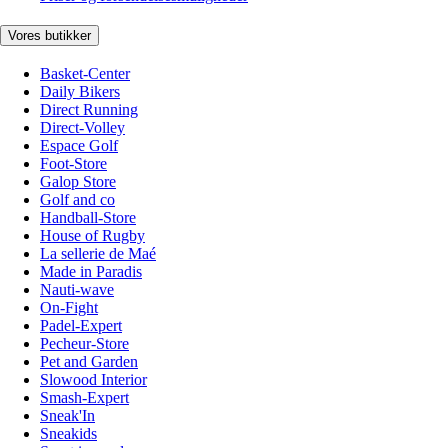
Vores butikker
Basket-Center
Daily Bikers
Direct Running
Direct-Volley
Espace Golf
Foot-Store
Galop Store
Golf and co
Handball-Store
House of Rugby
La sellerie de Maé
Made in Paradis
Nauti-wave
On-Fight
Padel-Expert
Pecheur-Store
Pet and Garden
Slowood Interior
Smash-Expert
Sneak'In
Sneakids