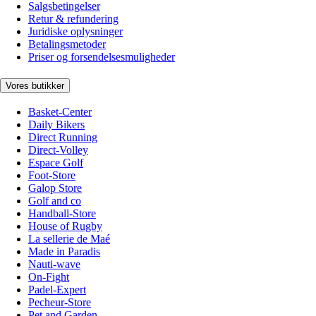
Salgsbetingelser
Retur & refundering
Juridiske oplysninger
Betalingsmetoder
Priser og forsendelsesmuligheder
Vores butikker
Basket-Center
Daily Bikers
Direct Running
Direct-Volley
Espace Golf
Foot-Store
Galop Store
Golf and co
Handball-Store
House of Rugby
La sellerie de Maé
Made in Paradis
Nauti-wave
On-Fight
Padel-Expert
Pecheur-Store
Pet and Garden