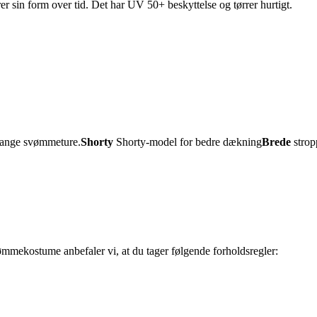
er sin form over tid. Det har UV 50+ beskyttelse og tørrer hurtigt.
 mange svømmeture.
Shorty
Shorty-model for bedre dækning
Brede
strop
ømmekostume anbefaler vi, at du tager følgende forholdsregler: