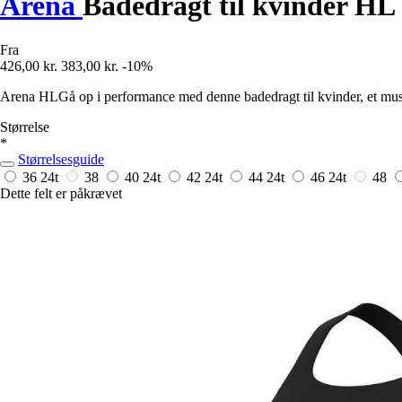
Arena
Badedragt til kvinder HL
Fra
426,00 kr.
383,00 kr.
-10%
Arena HLGå op i performance med denne badedragt til kvinder, et m
Størrelse
*
Størrelsesguide
36
24t
38
40
24t
42
24t
44
24t
46
24t
48
Dette felt er påkrævet