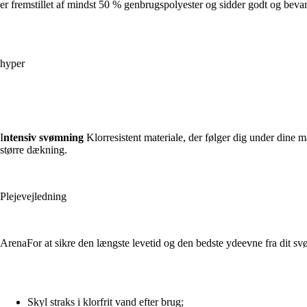
er fremstillet af mindst 50 % genbrugspolyester og sidder godt og bevar
hyper
I
ntensiv svømning
Klorresistent materiale, der følger dig under dine
større dækning.
Plejevejledning
ArenaFor at sikre den længste levetid og den bedste ydeevne fra dit sv
Skyl straks i klorfrit vand efter brug;