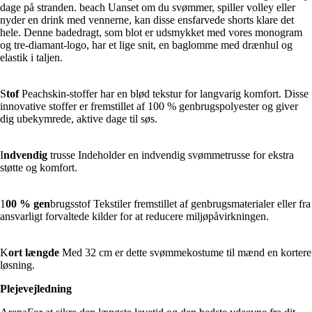
dage på stranden. beach Uanset om du svømmer, spiller volley eller
nyder en drink med vennerne, kan disse ensfarvede shorts klare det
hele. Denne badedragt, som blot er udsmykket med vores monogram
og tre-diamant-logo, har et lige snit, en baglomme med drænhul og
elastik i taljen.
S
tof
Peachskin-stoffer har en blød tekstur for langvarig komfort. Disse
innovative stoffer er fremstillet af 100 % genbrugspolyester og giver
dig ubekymrede, aktive dage til søs.
I
ndvendig
trusse Indeholder en indvendig svømmetrusse for ekstra
støtte og komfort.
1
00 % gen
brugsstof Tekstiler fremstillet af genbrugsmaterialer eller fra
ansvarligt forvaltede kilder for at reducere miljøpåvirkningen.
K
ort længde
Med 32 cm er dette svømmekostume til mænd en kortere
løsning.
Plejevejledning