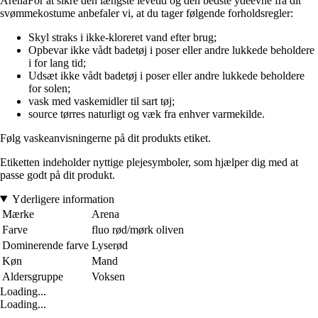
ArenaFor at sikre den længste levetid og den bedste ydeevne fra dit
svømmekostume anbefaler vi, at du tager følgende forholdsregler:
Skyl straks i ikke-kloreret vand efter brug;
Opbevar ikke vådt badetøj i poser eller andre lukkede beholdere
i for lang tid;
Udsæt ikke vådt badetøj i poser eller andre lukkede beholdere
for solen;
vask med vaskemidler til sart tøj;
source tørres naturligt og væk fra enhver varmekilde.
Følg vaskeanvisningerne på dit produkts etiket.
Etiketten indeholder nyttige plejesymboler, som hjælper dig med at
passe godt på dit produkt.
Yderligere information
Mærke
Arena
Farve
fluo rød/mørk oliven
Dominerende farve
Lyserød
Køn
Mand
Aldersgruppe
Voksen
Loading...
Loading...