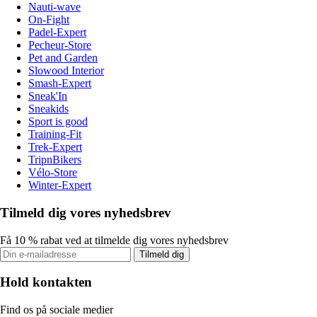
Nauti-wave
On-Fight
Padel-Expert
Pecheur-Store
Pet and Garden
Slowood Interior
Smash-Expert
Sneak'In
Sneakids
Sport is good
Training-Fit
Trek-Expert
TripnBikers
Vélo-Store
Winter-Expert
Tilmeld dig vores nyhedsbrev
Få 10 % rabat ved at tilmelde dig vores nyhedsbrev
Tilmeld dig
Hold kontakten
Find os på sociale medier