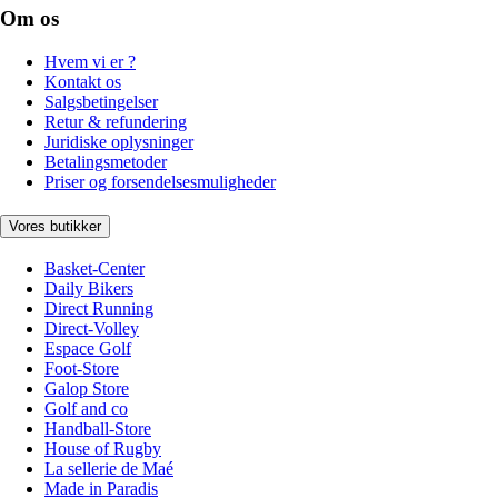
Om os
Hvem vi er ?
Kontakt os
Salgsbetingelser
Retur & refundering
Juridiske oplysninger
Betalingsmetoder
Priser og forsendelsesmuligheder
Vores butikker
Basket-Center
Daily Bikers
Direct Running
Direct-Volley
Espace Golf
Foot-Store
Galop Store
Golf and co
Handball-Store
House of Rugby
La sellerie de Maé
Made in Paradis