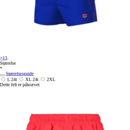
+13
Størrelse
*
Størrelsesguide
L
24t
XL
24t
2XL
Dette felt er påkrævet