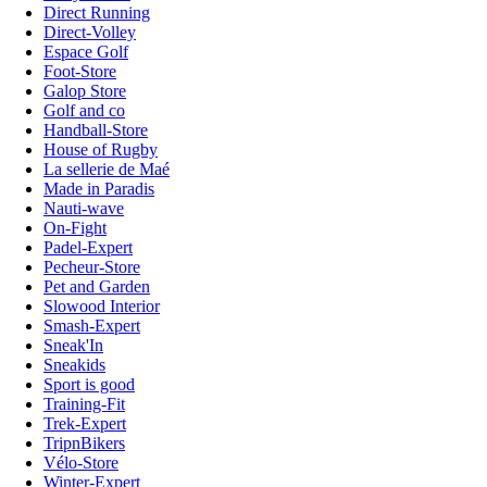
Direct Running
Direct-Volley
Espace Golf
Foot-Store
Galop Store
Golf and co
Handball-Store
House of Rugby
La sellerie de Maé
Made in Paradis
Nauti-wave
On-Fight
Padel-Expert
Pecheur-Store
Pet and Garden
Slowood Interior
Smash-Expert
Sneak'In
Sneakids
Sport is good
Training-Fit
Trek-Expert
TripnBikers
Vélo-Store
Winter-Expert