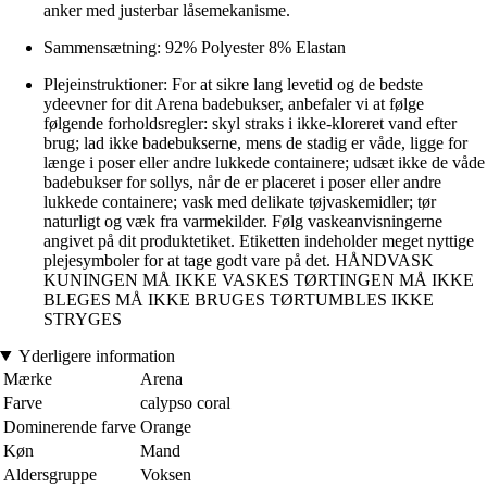
anker med justerbar låsemekanisme.
Sammensætning: 92% Polyester 8% Elastan
Plejeinstruktioner: For at sikre lang levetid og de bedste
ydeevner for dit Arena badebukser, anbefaler vi at følge
følgende forholdsregler: skyl straks i ikke-kloreret vand efter
brug; lad ikke badebukserne, mens de stadig er våde, ligge for
længe i poser eller andre lukkede containere; udsæt ikke de våde
badebukser for sollys, når de er placeret i poser eller andre
lukkede containere; vask med delikate tøjvaskemidler; tør
naturligt og væk fra varmekilder. Følg vaskeanvisningerne
angivet på dit produktetiket. Etiketten indeholder meget nyttige
plejesymboler for at tage godt vare på det. HÅNDVASK
KUNINGEN MÅ IKKE VASKES TØRTINGEN MÅ IKKE
BLEGES MÅ IKKE BRUGES TØRTUMBLES IKKE
STRYGES
Yderligere information
Mærke
Arena
Farve
calypso coral
Dominerende farve
Orange
Køn
Mand
Aldersgruppe
Voksen