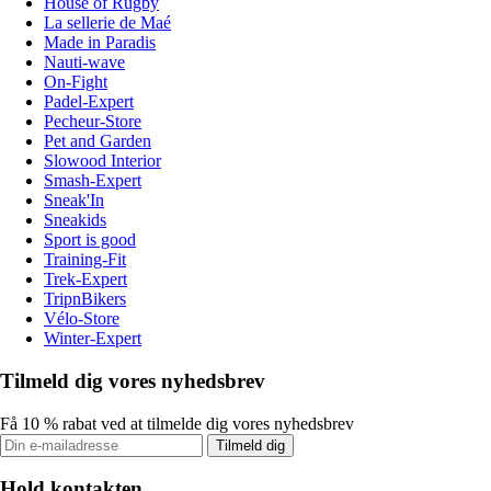
House of Rugby
La sellerie de Maé
Made in Paradis
Nauti-wave
On-Fight
Padel-Expert
Pecheur-Store
Pet and Garden
Slowood Interior
Smash-Expert
Sneak'In
Sneakids
Sport is good
Training-Fit
Trek-Expert
TripnBikers
Vélo-Store
Winter-Expert
Tilmeld dig vores nyhedsbrev
Få 10 % rabat ved at tilmelde dig vores nyhedsbrev
Tilmeld dig
Hold kontakten