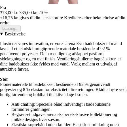
Fra
373,00 kr.
335,00 kr.
-10%
+16,75 kr.
gives til din naeste ordre
Krediteres efter bekraeftelse af din
ordre
Loading...
Beskrivelse
Illustrerer vores innovation, er vores arena Evo badebukser til mænd
lavet af et teknisk hurtigttørrende materiale bestående af 92 %
genanvendt polyester. De har en lige og afslappet pasform,
sidelægninger og en mat finish. Ventileringshullerne bagpå sikrer, at
dine badebukser ikke fyldes med vand. Vælg mellem et udvalg af
attraktive farver.
Stof
Pionermateriale til badebukser, bestående af 92 % genanvendt
polyester og 8 % elastan for elasticitet i fire retninger. Blødt at røre ved,
hurtigttørrende og holdbart til aktive dage i solen.
Anti-chafing: Specielle bånd indvendigt i badebukserne
forhindrer gnidninger.
Begrænset udgave: arena skaber eksklusive kollektioner og
unikke designs hver sæson.
Elastiske snørebånd uden knuder: Elastisk snorlukning uden