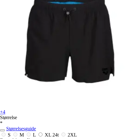
+4
Størrelse
*
Størrelsesguide
S
M
L
XL
24t
2XL