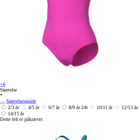
+6
Størrelse
*
Størrelsesguide
2/3 år
4/5 år
6/7 år
8/9 år
24t
10/11 år
12/13 år
14/15 år
Dette felt er påkrævet