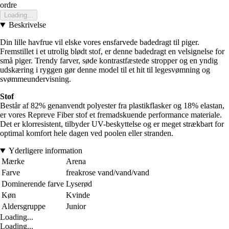
ordre
Loading...
Beskrivelse
Din lille havfrue vil elske vores ensfarvede badedragt til piger.
Fremstillet i et utrolig blødt stof, er denne badedragt en velsignelse for
små piger. Trendy farver, søde kontrastfæstede stropper og en yndig
udskæring i ryggen gør denne model til et hit til legesvømning og
svømmeundervisning.
Stof
Består af 82% genanvendt polyester fra plastikflasker og 18% elastan,
er vores Repreve Fiber stof et fremadskuende performance materiale.
Det er klorresistent, tilbyder UV-beskyttelse og er meget strækbart for
optimal komfort hele dagen ved poolen eller stranden.
Yderligere information
Mærke
Arena
Farve
freakrose vand/vand/vand
Dominerende farve
Lyserød
Køn
Kvinde
Aldersgruppe
Junior
Loading...
Loading...