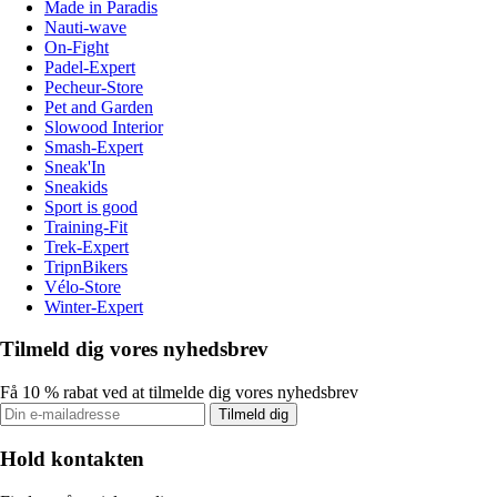
Made in Paradis
Nauti-wave
On-Fight
Padel-Expert
Pecheur-Store
Pet and Garden
Slowood Interior
Smash-Expert
Sneak'In
Sneakids
Sport is good
Training-Fit
Trek-Expert
TripnBikers
Vélo-Store
Winter-Expert
Tilmeld dig vores nyhedsbrev
Få 10 % rabat ved at tilmelde dig vores nyhedsbrev
Tilmeld dig
Hold kontakten