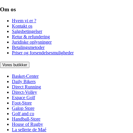
Om os
Hvem vi er ?
Kontakt os
Salgsbetingelser
Retur & refundering
Juridiske oplysninger
Betalingsmetoder
Priser og forsendelsesmuligheder
Vores butikker
Basket-Center
Daily Bikers
Direct Running
Direct-Volley
Espace Golf
Foot-Store
Galop Store
Golf and co
Handball-Store
House of Rugby
La sellerie de Maé