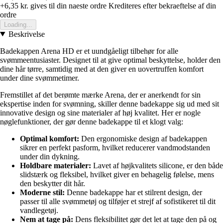
+6,35 kr.
gives til din naeste ordre
Krediteres efter bekraeftelse af din
ordre
Loading...
Beskrivelse
Badekappen Arena HD er et uundgåeligt tilbehør for alle
svømmeentusiaster. Designet til at give optimal beskyttelse, holder den
dine hår tørre, samtidig med at den giver en uovertruffen komfort
under dine svømmetimer.
Fremstillet af det berømte mærke Arena, der er anerkendt for sin
ekspertise inden for svømning, skiller denne badekappe sig ud med sit
innovative design og sine materialer af høj kvalitet. Her er nogle
nøglefunktioner, der gør denne badekappe til et klogt valg:
Optimal komfort:
Den ergonomiske design af badekappen
sikrer en perfekt pasform, hvilket reducerer vandmodstanden
under din dykning.
Holdbare materialer:
Lavet af højkvalitets silicone, er den både
slidstærk og fleksibel, hvilket giver en behagelig følelse, mens
den beskytter dit hår.
Moderne stil:
Denne badekappe har et stilrent design, der
passer til alle svømmetøj og tilføjer et strejf af sofistikeret til dit
vandlegetøj.
Nem at tage på:
Dens fleksibilitet gør det let at tage den på og