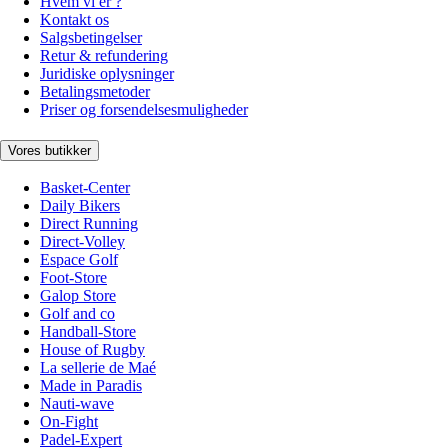
Hvem vi er ?
Kontakt os
Salgsbetingelser
Retur & refundering
Juridiske oplysninger
Betalingsmetoder
Priser og forsendelsesmuligheder
Vores butikker
Basket-Center
Daily Bikers
Direct Running
Direct-Volley
Espace Golf
Foot-Store
Galop Store
Golf and co
Handball-Store
House of Rugby
La sellerie de Maé
Made in Paradis
Nauti-wave
On-Fight
Padel-Expert