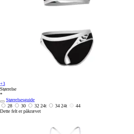
+3
Størrelse
*
Størrelsesguide
28
30
32
24t
34
24t
44
Dette felt er påkrævet