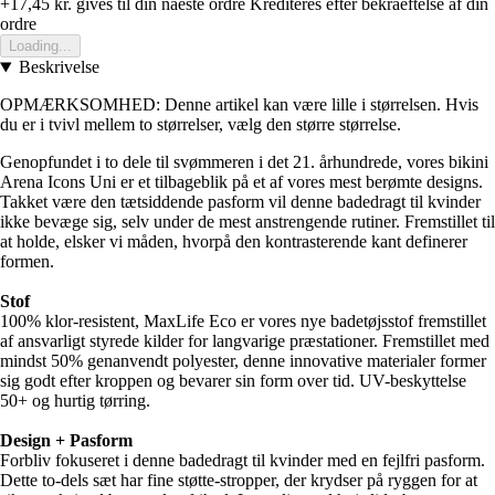
+17,45 kr.
gives til din naeste ordre
Krediteres efter bekraeftelse af din
ordre
Loading...
Beskrivelse
OPMÆRKSOMHED: Denne artikel kan være lille i størrelsen. Hvis
du er i tvivl mellem to størrelser, vælg den større størrelse.
Genopfundet i to dele til svømmeren i det 21. århundrede, vores bikini
Arena Icons Uni er et tilbageblik på et af vores mest berømte designs.
Takket være den tætsiddende pasform vil denne badedragt til kvinder
ikke bevæge sig, selv under de mest anstrengende rutiner. Fremstillet til
at holde, elsker vi måden, hvorpå den kontrasterende kant definerer
formen.
Stof
100% klor-resistent, MaxLife Eco er vores nye badetøjsstof fremstillet
af ansvarligt styrede kilder for langvarige præstationer. Fremstillet med
mindst 50% genanvendt polyester, denne innovative materialer former
sig godt efter kroppen og bevarer sin form over tid. UV-beskyttelse
50+ og hurtig tørring.
Design + Pasform
Forbliv fokuseret i denne badedragt til kvinder med en fejlfri pasform.
Dette to-dels sæt har fine støtte-stropper, der krydser på ryggen for at