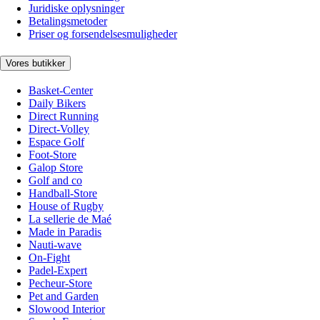
Juridiske oplysninger
Betalingsmetoder
Priser og forsendelsesmuligheder
Vores butikker
Basket-Center
Daily Bikers
Direct Running
Direct-Volley
Espace Golf
Foot-Store
Galop Store
Golf and co
Handball-Store
House of Rugby
La sellerie de Maé
Made in Paradis
Nauti-wave
On-Fight
Padel-Expert
Pecheur-Store
Pet and Garden
Slowood Interior