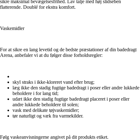
sikre maksimal bevægelsesfrihed. Lav talje med høj slidseben
flatterende. Doublé for ekstra komfort.
Vaskemidler
For at sikre en lang levetid og de bedste præstationer af din badedragt
Arena, anbefaler vi at du følger disse forholdsregler:
skyl straks i ikke-kloreret vand efter brug;
læg ikke den stadig fugtige badedragt i poser eller andre lukkede
beholdere i for lang tid;
udæt ikke den stadig fugtige badedragt placeret i poser eller
andre lukkede beholdere til solen;
vask med delikate tøjvaskemidler;
tør naturligt og væk fra varmekilder.
Følg vaskeanvisningerne angivet på dit produkts etiket.