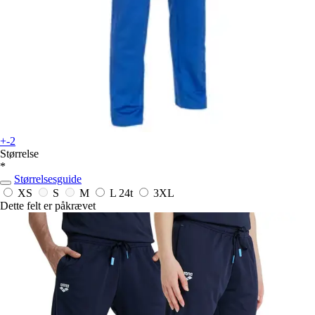
+-2
Størrelse
*
Størrelsesguide
XS
S
M
L
24t
3XL
Dette felt er påkrævet