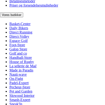
Betalingsmetoder
Priser og forsendelsesmuligheder
Vores butikker
Basket-Center
Daily Bikers
Direct Running
Direct-Volley
Espace Golf
Foot-Store
Galop Store
Golf and co
Handball-Store
House of Rugby
La sellerie de Maé
Made in Paradis
Nauti-wave
On-Fight
Padel-Expert
Pecheur-Store
Pet and Garden
Slowood Interior
Smash-Expert
Sneak'In