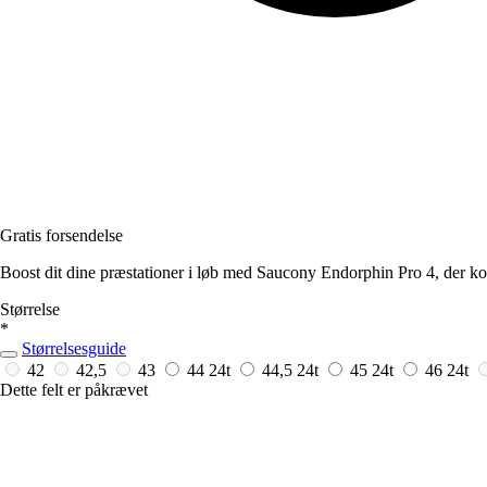
Gratis forsendelse
Boost dit dine præstationer i løb med Saucony Endorphin Pro 4, der k
Størrelse
*
Størrelsesguide
42
42,5
43
44
24t
44,5
24t
45
24t
46
24t
Dette felt er påkrævet