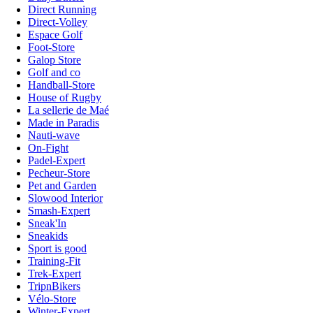
Direct Running
Direct-Volley
Espace Golf
Foot-Store
Galop Store
Golf and co
Handball-Store
House of Rugby
La sellerie de Maé
Made in Paradis
Nauti-wave
On-Fight
Padel-Expert
Pecheur-Store
Pet and Garden
Slowood Interior
Smash-Expert
Sneak'In
Sneakids
Sport is good
Training-Fit
Trek-Expert
TripnBikers
Vélo-Store
Winter-Expert