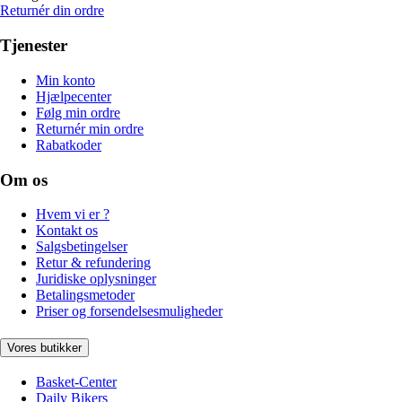
Returnér din ordre
Tjenester
Min konto
Hjælpecenter
Følg min ordre
Returnér min ordre
Rabatkoder
Om os
Hvem vi er ?
Kontakt os
Salgsbetingelser
Retur & refundering
Juridiske oplysninger
Betalingsmetoder
Priser og forsendelsesmuligheder
Vores butikker
Basket-Center
Daily Bikers