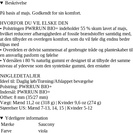
Beskrivelse
På basis af majs. Godkendt for sin komfort.
HVORFOR DU VIL ELSKE DEN
• Polstringen PWRRUN BIO+ indeholder 55 % skum lavet af majs,
hvilket reducerer afhængigheden af fossile brændstoffer samtidig med,
at den tilbyder en overlegen komfort, som du vil føle dig endnu bedre
tilpas med
• Overdelen er delvist sammensat af genbrugte tråde og planteskaber til
en ansvarlig pasform og følelse
• Ydersålen i 80 % naturlig gummi er designet til at tilbyde det samme
niveau af ydeevne som den syntetiske gummi, den erstatter
NØGLEDETALJER
Ideel til: Daglig løb/Træning/Afslappet bevægelse
Polstring: PWRRUN BIO+
Indersål: PWRRUN BIO+
Offset: 8 mm (35/27 mm)
Vægt: Mænd 11,2 oz (318 g) | Kvinder 9,6 oz (274 g)
Størrelser US: Mænd 7-13, 14, 15 | Kvinder 5-12
Yderligere information
Mærke
Saucony
Farve
viola