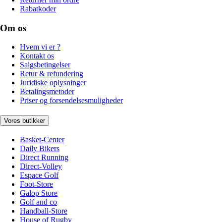
Rabatkoder
Om os
Hvem vi er ?
Kontakt os
Salgsbetingelser
Retur & refundering
Juridiske oplysninger
Betalingsmetoder
Priser og forsendelsesmuligheder
Vores butikker
Basket-Center
Daily Bikers
Direct Running
Direct-Volley
Espace Golf
Foot-Store
Galop Store
Golf and co
Handball-Store
House of Rugby