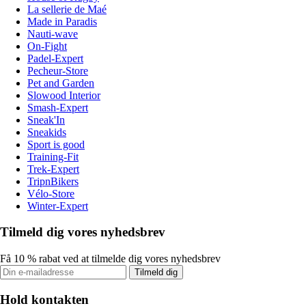
La sellerie de Maé
Made in Paradis
Nauti-wave
On-Fight
Padel-Expert
Pecheur-Store
Pet and Garden
Slowood Interior
Smash-Expert
Sneak'In
Sneakids
Sport is good
Training-Fit
Trek-Expert
TripnBikers
Vélo-Store
Winter-Expert
Tilmeld dig vores nyhedsbrev
Få 10 % rabat ved at tilmelde dig vores nyhedsbrev
Tilmeld dig
Hold kontakten