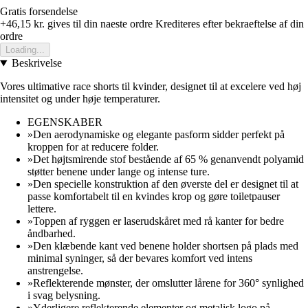
Gratis forsendelse
+46,15 kr.
gives til din naeste ordre
Krediteres efter bekraeftelse af din
ordre
Loading...
Beskrivelse
Vores ultimative race shorts til kvinder, designet til at excelere ved høj
intensitet og under høje temperaturer.
EGENSKABER
»Den aerodynamiske og elegante pasform sidder perfekt på
kroppen for at reducere folder.
»Det højtsmirende stof bestående af 65 % genanvendt polyamid
støtter benene under lange og intense ture.
»Den specielle konstruktion af den øverste del er designet til at
passe komfortabelt til en kvindes krop og gøre toiletpauser
lettere.
»Toppen af ryggen er laserudskåret med rå kanter for bedre
åndbarhed.
»Den klæbende kant ved benene holder shortsen på plads med
minimal syninger, så der bevares komfort ved intens
anstrengelse.
»Reflekterende mønster, der omslutter lårene for 360° synlighed
i svag belysning.
»Yderligere reflekterende elementer og metalisk logo på