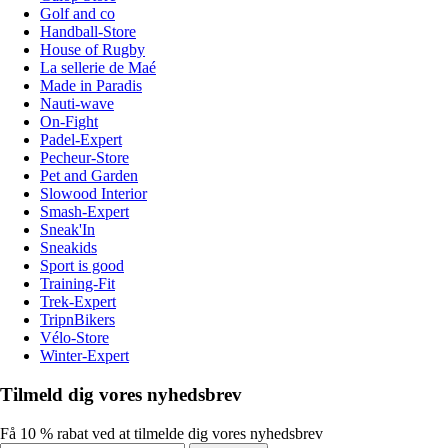
Golf and co
Handball-Store
House of Rugby
La sellerie de Maé
Made in Paradis
Nauti-wave
On-Fight
Padel-Expert
Pecheur-Store
Pet and Garden
Slowood Interior
Smash-Expert
Sneak'In
Sneakids
Sport is good
Training-Fit
Trek-Expert
TripnBikers
Vélo-Store
Winter-Expert
Tilmeld dig vores nyhedsbrev
Få 10 % rabat ved at tilmelde dig vores nyhedsbrev