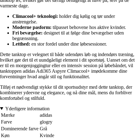
tanktop let, hvilket gør det særligt behageligt at have på, selv på de
varmeste dage.
Climacool+ teknologi:
holder dig kølig og tør under
anstrengelse.
Moderne pasform:
tilpasset behovene hos aktive kvinder.
Fri bevægelse:
designet til at følge dine bevægelser uden
begrænsning.
Letthed:
en stor fordel under dine løbesessioner.
Dette tanktop er velegnet til både udendørs løb og indendørs træning,
hvilket gør det til et uundgåeligt element i dit sportstøj. Uanset om det
er til en morgenjoggingtur eller en intensiv session på løbebåndet, vil
tanktoppen adidas Adi365 Aspyre Climacool+ imødekomme dine
forventninger hvad angår stil og funktionalitet.
Tilføj et nødvendigt stykke til dit sportsudstyr med dette tanktop, der
kombinerer ydeevne og elegance, og nå dine mål, mens du forbliver
komfortabel og stilfuld.
Yderligere information
Mærke
adidas
Farve
glogry
Dominerende farve
Grå
Køn
Kvinde