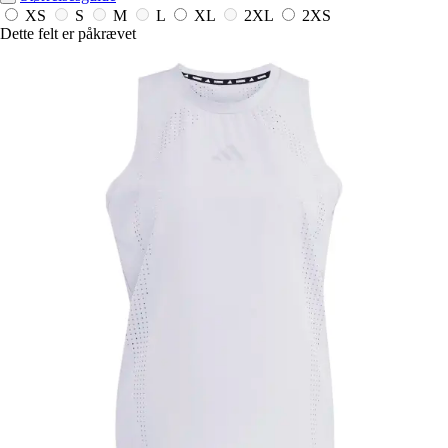
XS
S
M
L
XL
2XL
2XS
Dette felt er påkrævet