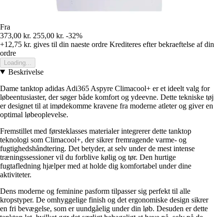
Fra
373,00 kr.
255,00 kr.
-32%
+12,75 kr.
gives til din naeste ordre
Krediteres efter bekraeftelse af din
ordre
Loading...
Beskrivelse
Dame tanktop adidas Adi365 Aspyre Climacool+ er et ideelt valg for
løbeentusiaster, der søger både komfort og ydeevne. Dette tekniske tøj
er designet til at imødekomme kravene fra moderne atleter og giver en
optimal løbeoplevelse.
Fremstillet med førsteklasses materialer integrerer dette tanktop
teknologi som Climacool+, der sikrer fremragende varme- og
fugtighedshåndtering. Det betyder, at selv under de mest intense
træningssessioner vil du forblive kølig og tør. Den hurtige
fugtafledning hjælper med at holde dig komfortabel under dine
aktiviteter.
Dens moderne og feminine pasform tilpasser sig perfekt til alle
kropstyper. De omhyggelige finish og det ergonomiske design sikrer
en fri bevægelse, som er uundgåelig under din løb. Desuden er dette