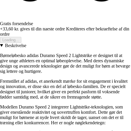
Gratis forsendelse
+33,60 kr.
gives til din naeste ordre
Krediteres efter bekraeftelse af din
ordre
Loading...
Beskrivelse
Børneløbesko adidas Duramo Speed 2 Lightstrike er designet til at
give unge athleters en optimal løbeoplevelse. Med deres dynamiske
design og avancerede teknologier gør de det muligt for børn at bevæge
sig lettere og hurtigere.
Fremstillet af adidas, et anerkendt mærke for sit engagement i kvalitet
og innovation, er disse sko en del af løbesko-familien. De er specielt
designet til juniorer, hvilket giver en perfekt pasform til voksende
fødder samtidig med, at de sikrer en fremragende støtte.
Modellen Duramo Speed 2 integrerer Lightstrike-teknologien, som
giver enestående reaktivitet og uovertruffen komfort. Dette gør det
muligt for børnene at nyde hvert skridt de tager, uanset om det er til
træning eller konkurrencer. Her er nogle nøglekendetegn: