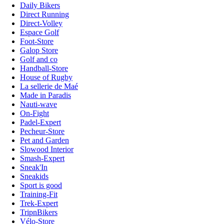
Daily Bikers
Direct Running
Direct-Volley
Espace Golf
Foot-Store
Galop Store
Golf and co
Handball-Store
House of Rugby
La sellerie de Maé
Made in Paradis
Nauti-wave
On-Fight
Padel-Expert
Pecheur-Store
Pet and Garden
Slowood Interior
Smash-Expert
Sneak'In
Sneakids
Sport is good
Training-Fit
Trek-Expert
TripnBikers
Vélo-Store