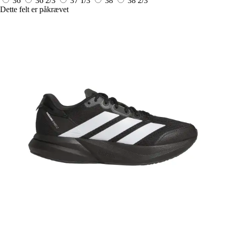
36
36 2/3
37 1/3
38
38 2/3
Dette felt er påkrævet