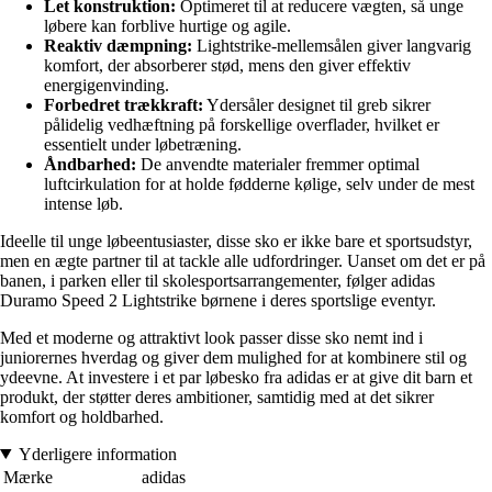
Let konstruktion:
Optimeret til at reducere vægten, så unge
løbere kan forblive hurtige og agile.
Reaktiv dæmpning:
Lightstrike-mellemsålen giver langvarig
komfort, der absorberer stød, mens den giver effektiv
energigenvinding.
Forbedret trækkraft:
Ydersåler designet til greb sikrer
pålidelig vedhæftning på forskellige overflader, hvilket er
essentielt under løbetræning.
Åndbarhed:
De anvendte materialer fremmer optimal
luftcirkulation for at holde fødderne kølige, selv under de mest
intense løb.
Ideelle til unge løbeentusiaster, disse sko er ikke bare et sportsudstyr,
men en ægte partner til at tackle alle udfordringer. Uanset om det er på
banen, i parken eller til skolesportsarrangementer, følger adidas
Duramo Speed 2 Lightstrike børnene i deres sportslige eventyr.
Med et moderne og attraktivt look passer disse sko nemt ind i
juniorernes hverdag og giver dem mulighed for at kombinere stil og
ydeevne. At investere i et par løbesko fra adidas er at give dit barn et
produkt, der støtter deres ambitioner, samtidig med at det sikrer
komfort og holdbarhed.
Yderligere information
Mærke
adidas