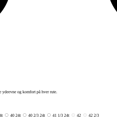
e ydeevne og komfort på hver rute.
4t
40
24t
40 2/3
24t
41 1/3
24t
42
42 2/3