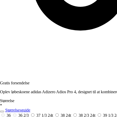
Gratis forsendelse
Oplev løbeskoene adidas Adizero Adios Pro 4, designet til at kombiner
Størrelse
*
Størrelsesguide
36
36 2/3
37 1/3
24t
38
24t
38 2/3
24t
39 1/3
2