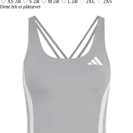
XS
24t
S
24t
M
24t
L
24t
2XL
2XS
Dette felt er påkrævet