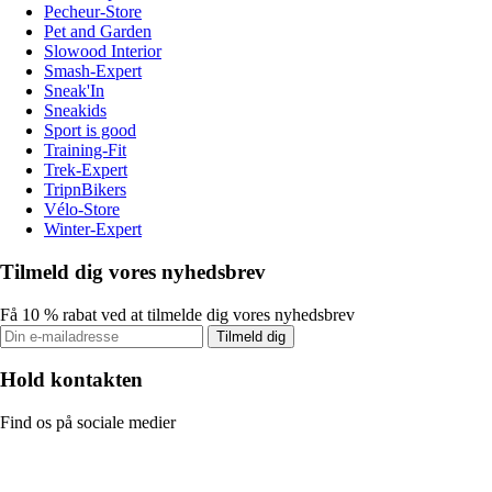
Pecheur-Store
Pet and Garden
Slowood Interior
Smash-Expert
Sneak'In
Sneakids
Sport is good
Training-Fit
Trek-Expert
TripnBikers
Vélo-Store
Winter-Expert
Tilmeld dig vores nyhedsbrev
Få 10 % rabat ved at tilmelde dig vores nyhedsbrev
Tilmeld dig
Hold kontakten
Find os på sociale medier