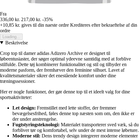
Fra
336,00 kr.
217,00 kr.
-35%
+10,85 kr.
gives til din naeste ordre
Krediteres efter bekraeftelse af din
ordre
Loading...
Beskrivelse
Crop top til damer adidas Adizero Archive er designet til
løbeentusiaster, der søger optimal ydeevne samtidig med at forblive
stilfulde. Dette tøj kombinerer funktionalitet og stil og tilbyder en
moderne pasform, der fremhæver den feminine silhuet. Lavet af
kvalitetsmaterialer sikrer det enestående komfort under dine
træningssessioner.
Her er nogle funktioner, der gør denne top til et ideelt valg for dine
sportsaktiviteter:
Let design:
Fremstillet med lette stoffer, der fremmer
bevægelsesfrihed, føles denne top næsten som om, den ikke er
der under anstrengelse.
Fugtstyringsteknologi:
Materialet transporterer sved væk, så du
forbliver tør og komfortabel, selv under de mest intense løbeture.
Moderne stil:
Dens trendy design integrerer moderne elementer