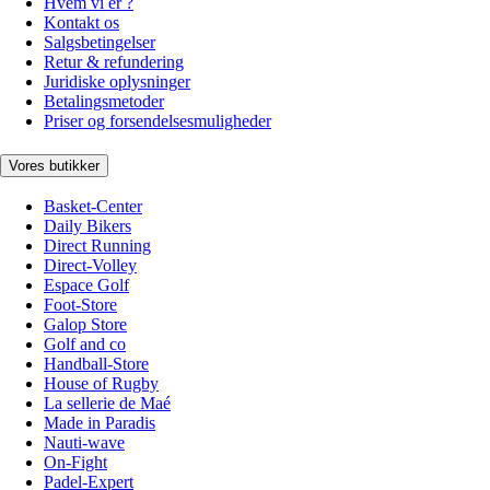
Hvem vi er ?
Kontakt os
Salgsbetingelser
Retur & refundering
Juridiske oplysninger
Betalingsmetoder
Priser og forsendelsesmuligheder
Vores butikker
Basket-Center
Daily Bikers
Direct Running
Direct-Volley
Espace Golf
Foot-Store
Galop Store
Golf and co
Handball-Store
House of Rugby
La sellerie de Maé
Made in Paradis
Nauti-wave
On-Fight
Padel-Expert