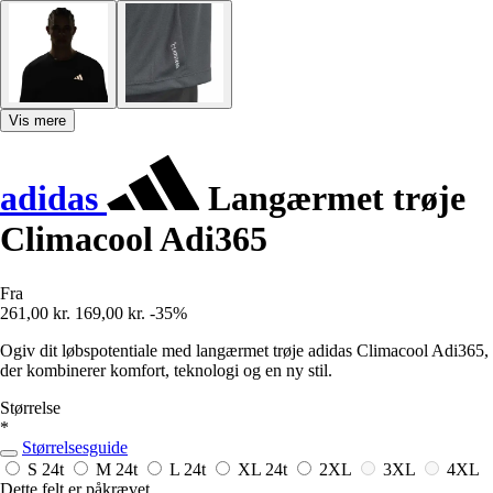
Vis mere
adidas
Langærmet trøje
Climacool Adi365
Fra
261,00 kr.
169,00 kr.
-35%
Ogiv dit løbspotentiale med langærmet trøje adidas Climacool Adi365,
der kombinerer komfort, teknologi og en ny stil.
Størrelse
*
Størrelsesguide
S
24t
M
24t
L
24t
XL
24t
2XL
3XL
4XL
Dette felt er påkrævet