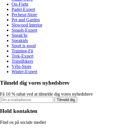
On-Fight
Padel-Expert
Pecheur-Store
Pet and Garden
Slowood Interior
Smash-Expert
Sneak'In
Sneakids
Sport is good
Training-Fit
Trek-Expert
TripnBikers
Vélo-Store
Winter-Expert
Tilmeld dig vores nyhedsbrev
Få 10 % rabat ved at tilmelde dig vores nyhedsbrev
Tilmeld dig
Hold kontakten
Find os på sociale medier