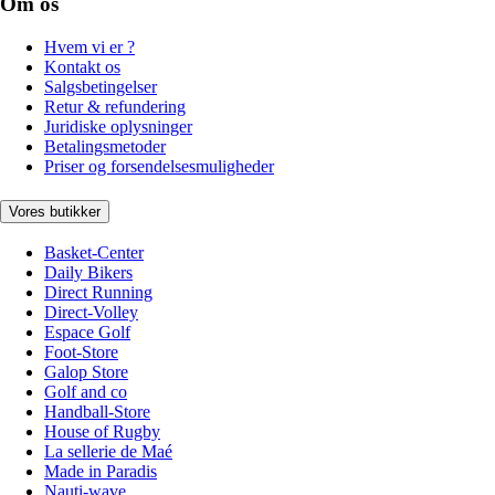
Om os
Hvem vi er ?
Kontakt os
Salgsbetingelser
Retur & refundering
Juridiske oplysninger
Betalingsmetoder
Priser og forsendelsesmuligheder
Vores butikker
Basket-Center
Daily Bikers
Direct Running
Direct-Volley
Espace Golf
Foot-Store
Galop Store
Golf and co
Handball-Store
House of Rugby
La sellerie de Maé
Made in Paradis
Nauti-wave