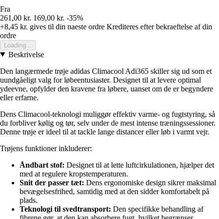
Fra
261,00 kr.
169,00 kr.
-35%
+8,45 kr.
gives til din naeste ordre
Krediteres efter bekraeftelse af din
ordre
Loading...
Beskrivelse
Den langærmede trøje adidas Climacool Adi365 skiller sig ud som et
uundgåeligt valg for løbeentusiaster. Designet til at levere optimal
ydeevne, opfylder den kravene fra løbere, uanset om de er begyndere
eller erfarne.
Dens Climacool-teknologi muliggør effektiv varme- og fugtstyring, så
du forbliver kølig og tør, selv under de mest intense træningssessioner.
Denne trøje er ideel til at tackle lange distancer eller løb i varmt vejr.
Trøjens funktioner inkluderer:
Åndbart stof:
Designet til at lette luftcirkulationen, hjælper det
med at regulere kropstemperaturen.
Snit der passer tæt:
Dens ergonomiske design sikrer maksimal
bevægelsesfrihed, samtidig med at den sidder komfortabelt på
plads.
Teknologi til svedtransport:
Den specifikke behandling af
fibrene gør, at den kan absorbere fugt, hvilket begrænser