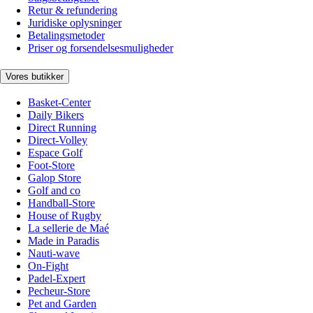
Retur & refundering
Juridiske oplysninger
Betalingsmetoder
Priser og forsendelsesmuligheder
Vores butikker
Basket-Center
Daily Bikers
Direct Running
Direct-Volley
Espace Golf
Foot-Store
Galop Store
Golf and co
Handball-Store
House of Rugby
La sellerie de Maé
Made in Paradis
Nauti-wave
On-Fight
Padel-Expert
Pecheur-Store
Pet and Garden