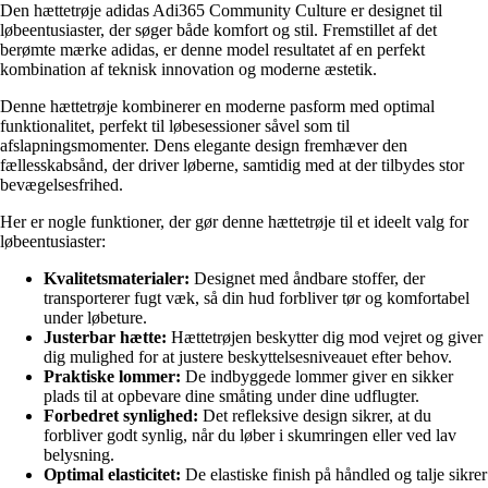
Den hættetrøje adidas Adi365 Community Culture er designet til
løbeentusiaster, der søger både komfort og stil. Fremstillet af det
berømte mærke adidas, er denne model resultatet af en perfekt
kombination af teknisk innovation og moderne æstetik.
Denne hættetrøje kombinerer en moderne pasform med optimal
funktionalitet, perfekt til løbesessioner såvel som til
afslapningsmomenter. Dens elegante design fremhæver den
fællesskabsånd, der driver løberne, samtidig med at der tilbydes stor
bevægelsesfrihed.
Her er nogle funktioner, der gør denne hættetrøje til et ideelt valg for
løbeentusiaster:
Kvalitetsmaterialer:
Designet med åndbare stoffer, der
transporterer fugt væk, så din hud forbliver tør og komfortabel
under løbeture.
Justerbar hætte:
Hættetrøjen beskytter dig mod vejret og giver
dig mulighed for at justere beskyttelsesniveauet efter behov.
Praktiske lommer:
De indbyggede lommer giver en sikker
plads til at opbevare dine småting under dine udflugter.
Forbedret synlighed:
Det refleksive design sikrer, at du
forbliver godt synlig, når du løber i skumringen eller ved lav
belysning.
Optimal elasticitet:
De elastiske finish på håndled og talje sikrer