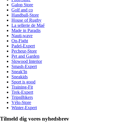
Galop Store
Golf and co
Handball-Store
House of Rugby
La sellerie de Maé
Made in Paradis
Nauti-wave
On-Fight
Padel-Expert
Pecheur-Store
Pet and Garden
Slowood Interior
Smash-Expert
Sneak'In
Sneakids
Sport is good
Training-Fit
Trek-Expert
TripnBikers
Vélo-Store
Winter-Expert
Tilmeld dig vores nyhedsbrev