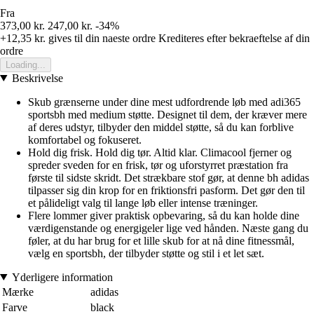
Fra
373,00 kr.
247,00 kr.
-34%
+12,35 kr.
gives til din naeste ordre
Krediteres efter bekraeftelse af din
ordre
Loading...
Beskrivelse
Skub grænserne under dine mest udfordrende løb med adi365
sportsbh med medium støtte. Designet til dem, der kræver mere
af deres udstyr, tilbyder den middel støtte, så du kan forblive
komfortabel og fokuseret.
Hold dig frisk. Hold dig tør. Altid klar. Climacool fjerner og
spreder sveden for en frisk, tør og uforstyrret præstation fra
første til sidste skridt. Det strækbare stof gør, at denne bh adidas
tilpasser sig din krop for en friktionsfri pasform. Det gør den til
et pålideligt valg til lange løb eller intense træninger.
Flere lommer giver praktisk opbevaring, så du kan holde dine
værdigenstande og energigeler lige ved hånden. Næste gang du
føler, at du har brug for et lille skub for at nå dine fitnessmål,
vælg en sportsbh, der tilbyder støtte og stil i et let sæt.
Yderligere information
Mærke
adidas
Farve
black