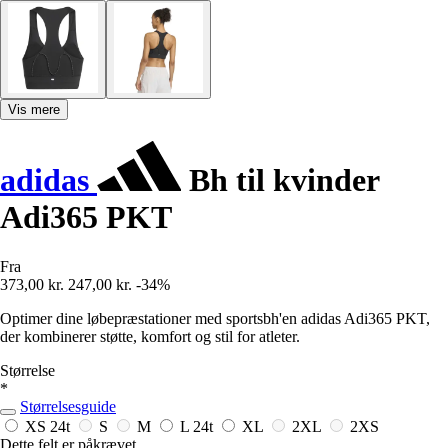
Vis mere
adidas
Bh til kvinder
Adi365 PKT
Fra
373,00 kr.
247,00 kr.
-34%
Optimer dine løbepræstationer med sportsbh'en adidas Adi365 PKT,
der kombinerer støtte, komfort og stil for atleter.
Størrelse
*
Størrelsesguide
XS
24t
S
M
L
24t
XL
2XL
2XS
Dette felt er påkrævet