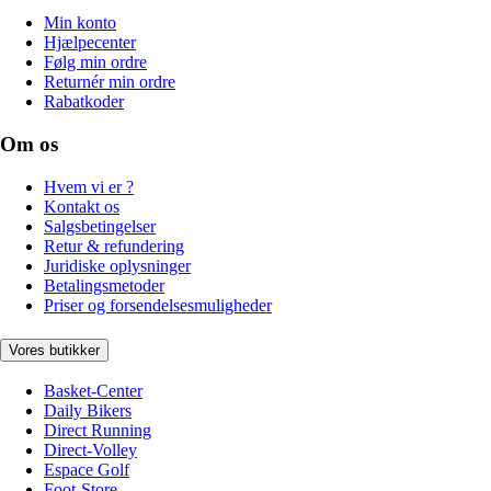
Min konto
Hjælpecenter
Følg min ordre
Returnér min ordre
Rabatkoder
Om os
Hvem vi er ?
Kontakt os
Salgsbetingelser
Retur & refundering
Juridiske oplysninger
Betalingsmetoder
Priser og forsendelsesmuligheder
Vores butikker
Basket-Center
Daily Bikers
Direct Running
Direct-Volley
Espace Golf
Foot-Store