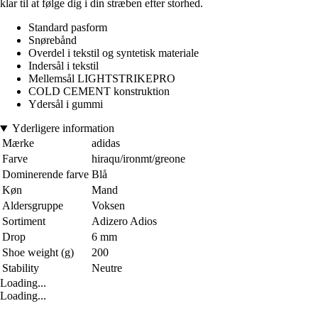
klar til at følge dig i din stræben efter storhed.
Standard pasform
Snørebånd
Overdel i tekstil og syntetisk materiale
Indersål i tekstil
Mellemsål LIGHTSTRIKEPRO
COLD CEMENT konstruktion
Ydersål i gummi
Yderligere information
Mærke
adidas
Farve
hiraqu/ironmt/greone
Dominerende farve
Blå
Køn
Mand
Aldersgruppe
Voksen
Sortiment
Adizero Adios
Drop
6 mm
Shoe weight (g)
200
Stability
Neutre
Loading...
Loading...