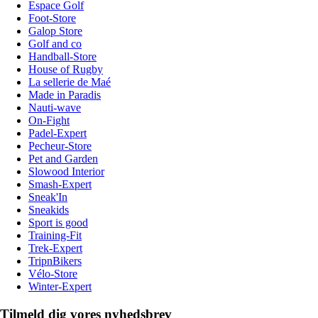
Espace Golf
Foot-Store
Galop Store
Golf and co
Handball-Store
House of Rugby
La sellerie de Maé
Made in Paradis
Nauti-wave
On-Fight
Padel-Expert
Pecheur-Store
Pet and Garden
Slowood Interior
Smash-Expert
Sneak'In
Sneakids
Sport is good
Training-Fit
Trek-Expert
TripnBikers
Vélo-Store
Winter-Expert
Tilmeld dig vores nyhedsbrev