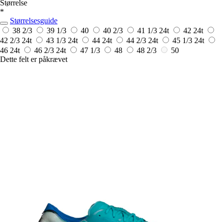
Størrelse
*
Størrelsesguide
38 2/3
39 1/3
40
40 2/3
41 1/3
24t
42
24t
42 2/3
24t
43 1/3
24t
44
24t
44 2/3
24t
45 1/3
24t
46
24t
46 2/3
24t
47 1/3
48
48 2/3
50
Dette felt er påkrævet