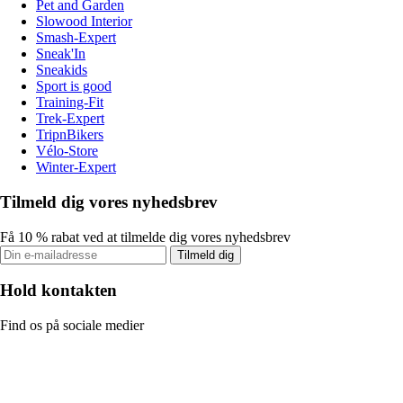
Pet and Garden
Slowood Interior
Smash-Expert
Sneak'In
Sneakids
Sport is good
Training-Fit
Trek-Expert
TripnBikers
Vélo-Store
Winter-Expert
Tilmeld dig vores nyhedsbrev
Få 10 % rabat ved at tilmelde dig vores nyhedsbrev
Tilmeld dig
Hold kontakten
Find os på sociale medier