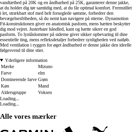
vandtæthed på 20K og en åndbarhed på 25K, garanterer denne jakke,
at du holder dig tør samtidig med, at du får optimal komfort. Fremstillet
i let, strækbart stof med helt forseglede sømme, forbedrer den
bevægelsesfriheden, så du nemt kan navigere på stierne. Dynamotion
Fit-konstruktionen giver en anatomisk pasform, mens hætten beskytter
dig mod vejret. Justerbare håndled, kant og hætte sikrer en god
pasform. To lynlåslommer på siderne giver sikker opbevaring til dine
essentielle ting, mens refleksdetaljer forbedrer synligheden ved natløb.
Med ventilation i ryggen for øget åndbarhed er denne jakke den ideelle
følgesvend til dine stier.
Yderligere information
Mærke
Mizuno
Farve
elm
Dominerende farve
Grøn
Køn
Mand
Aldersgruppe
Voksen
Loading...
Loading...
Alle vores mærker