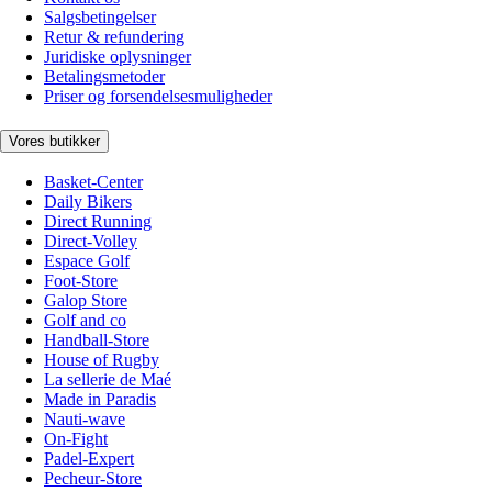
Salgsbetingelser
Retur & refundering
Juridiske oplysninger
Betalingsmetoder
Priser og forsendelsesmuligheder
Vores butikker
Basket-Center
Daily Bikers
Direct Running
Direct-Volley
Espace Golf
Foot-Store
Galop Store
Golf and co
Handball-Store
House of Rugby
La sellerie de Maé
Made in Paradis
Nauti-wave
On-Fight
Padel-Expert
Pecheur-Store