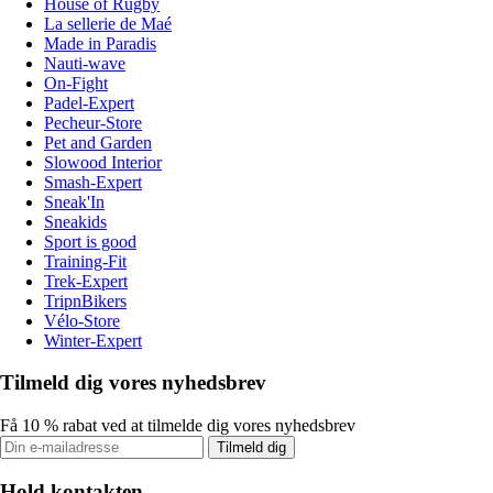
House of Rugby
La sellerie de Maé
Made in Paradis
Nauti-wave
On-Fight
Padel-Expert
Pecheur-Store
Pet and Garden
Slowood Interior
Smash-Expert
Sneak'In
Sneakids
Sport is good
Training-Fit
Trek-Expert
TripnBikers
Vélo-Store
Winter-Expert
Tilmeld dig vores nyhedsbrev
Få 10 % rabat ved at tilmelde dig vores nyhedsbrev
Tilmeld dig
Hold kontakten