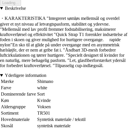
Loading...
Beskrivelse
・KARAKTERISTIKA "Integreret sømløs mellemsål og overdel
giver et nyt niveau af letvægtspasform, stabilitet og ydeevne.
"Mellemsål med lav profil fremmer fodstabilisering, maksimerer
kraftoverførsel og effektivitet "Quick Strap T1 forenkler indsættelse af
foden i skoen og giver mulighed for hurtigere overgange. rapide
nylon"En sko til at glide på under overgange med en asymmetrisk
hælsløjfe, der er nem at gribe fat i. "Åndbart 3D-mesh forbedrer
luftcirkulationen og tørrer hurtigere. "Specielt designet til kvinder for
en naturlig, mere behagelig pasform. "Let, glasfiberforstærket ydersål
for forbedret kraftoverførsel. "Tilpasselig cup-indlægssål.
Yderligere information
Mærke
Shimano
Farve
white
Dominerende farve
Sort
Køn
Kvinde
Aldersgruppe
Voksen
Sortiment
TR501
Hovedmateriale
Syntetisk materiale / tekstil
Skosål
syntetisk materiale