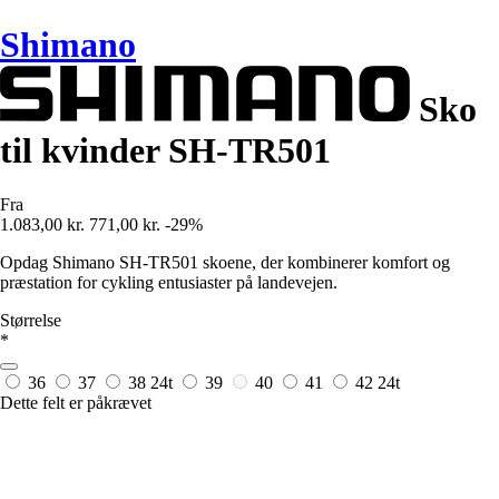
Shimano
Sko
til kvinder SH-TR501
Fra
1.083,00 kr.
771,00 kr.
-29%
Opdag Shimano SH-TR501 skoene, der kombinerer komfort og
præstation for cykling entusiaster på landevejen.
Størrelse
*
36
37
38
24t
39
40
41
42
24t
Dette felt er påkrævet