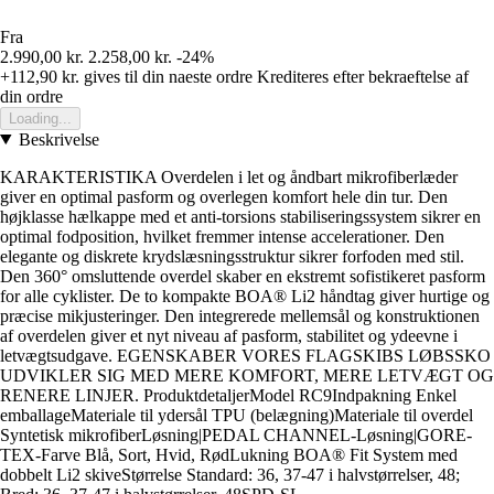
Fra
2.990,00 kr.
2.258,00 kr.
-24%
+112,90 kr.
gives til din naeste ordre
Krediteres efter bekraeftelse af
din ordre
Loading...
Beskrivelse
KARAKTERISTIKA Overdelen i let og åndbart mikrofiberlæder
giver en optimal pasform og overlegen komfort hele din tur. Den
højklasse hælkappe med et anti-torsions stabiliseringssystem sikrer en
optimal fodposition, hvilket fremmer intense accelerationer. Den
elegante og diskrete krydslæsningsstruktur sikrer forfoden med stil.
Den 360° omsluttende overdel skaber en ekstremt sofistikeret pasform
for alle cyklister. De to kompakte BOA® Li2 håndtag giver hurtige og
præcise mikjusteringer. Den integrerede mellemsål og konstruktionen
af overdelen giver et nyt niveau af pasform, stabilitet og ydeevne i
letvægtsudgave. EGENSKABER VORES FLAGSKIBS LØBSSKO
UDVIKLER SIG MED MERE KOMFORT, MERE LETVÆGT OG
RENERE LINJER. ProduktdetaljerModel RC9Indpakning Enkel
emballageMateriale til ydersål TPU (belægning)Materiale til overdel
Syntetisk mikrofiberLøsning|PEDAL CHANNEL-Løsning|GORE-
TEX-Farve Blå, Sort, Hvid, RødLukning BOA® Fit System med
dobbelt Li2 skiveStørrelse Standard: 36, 37-47 i halvstørrelser, 48;