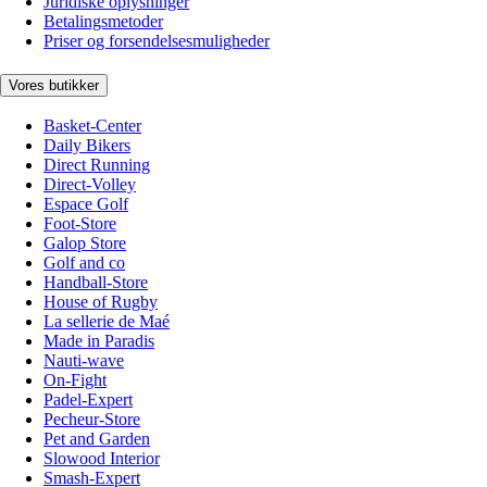
Juridiske oplysninger
Betalingsmetoder
Priser og forsendelsesmuligheder
Vores butikker
Basket-Center
Daily Bikers
Direct Running
Direct-Volley
Espace Golf
Foot-Store
Galop Store
Golf and co
Handball-Store
House of Rugby
La sellerie de Maé
Made in Paradis
Nauti-wave
On-Fight
Padel-Expert
Pecheur-Store
Pet and Garden
Slowood Interior
Smash-Expert