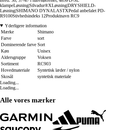
Bred: 36, 37-47 i halvstørrelser, 48SPD-SL
klampeLøsning|Silvadur®XLøsning|DRYSHIELD-
Løsning|SHIMANO DYNALASTXPedal anbefalet PD-
R9100Stivhedsindeks 12Produktnavn RC9
Yderligere information
Mærke
Shimano
Farve
sort
Dominerende farve
Sort
Køn
Unisex
Aldersgruppe
Voksen
Sortiment
RC903
Hovedmateriale
Syntetisk læder / nylon
Skosål
syntetisk materiale
Loading...
Loading...
Alle vores mærker