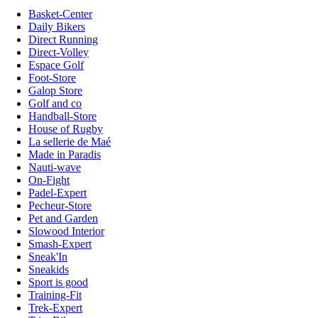
Basket-Center
Daily Bikers
Direct Running
Direct-Volley
Espace Golf
Foot-Store
Galop Store
Golf and co
Handball-Store
House of Rugby
La sellerie de Maé
Made in Paradis
Nauti-wave
On-Fight
Padel-Expert
Pecheur-Store
Pet and Garden
Slowood Interior
Smash-Expert
Sneak'In
Sneakids
Sport is good
Training-Fit
Trek-Expert