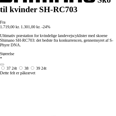
til kvinder SH-RC703
Fra
1.719,00 kr.
1.301,00 kr.
-24%
Ultimativ præstation for kvindelige landevejscyklister med skoene
Shimano SH-RC703: det bedste fra konkurrencen, gennemsyret af S-
Phyre DNA.
Størrelse
*
37
24t
38
39
24t
Dette felt er påkrævet