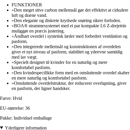
FUNKTIONER
»Den meget stive carbon mellemsål gør det effektivt at cirkulere
luft og dræne vand.
»Den elegante og diskrete krydsede snøring sikrer forfoden.
»BOA® strammesystemet med et par kompakte L6 Z-drejetrin
muliggør en præcis justering.
»Åndbart overdel i syntetisk læder med forbedret ventilation og
pasform.
»Den integrerede mellemsål og konstruktionen af overdelen
giver et nyt niveau af pasform, stabilitet og ydeevne samtidig
med lav vægt.
»Specielt designet til kvinder for en naturlig og mere
komfortabel pasform.
»Den kvindespecifikke form med en omsluttende overdel skaber
en mere naturlig og komfortabel pasform.
»Omsluttende overdelstruktur, der reducerer overlapning, giver
en pasform, der ligner handsker.
Farve: Hvid
EU-størrelse: 36
Pakke: Individuel emballage
Yderligere information