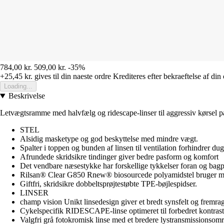
784,00 kr.
509,00 kr.
-35%
+25,45 kr.
gives til din naeste ordre
Krediteres efter bekraeftelse af din
Loading...
Beskrivelse
Letvægtsramme med halvfælg og ridescape-linser til aggressiv kørsel p
STEL
Alsidig masketype og god beskyttelse med mindre vægt.
Spalter i toppen og bunden af linsen til ventilation forhindrer dug
Afrundede skridsikre tindinger giver bedre pasform og komfort
Det vendbare næsestykke har forskellige tykkelser foran og bagpå
Rilsan® Clear G850 Rnew® biosourcede polyamidstel bruger mi
Giftfri, skridsikre dobbeltsprøjtestøbte TPE-bøjlespidser.
LINSER
champ vision Unikt linsedesign giver et bredt synsfelt og fremr
Cykelspecifik RIDESCAPE-linse optimeret til forbedret kontrast 
Valgfri grå fotokromisk linse med et bredere lystransmissionsområd