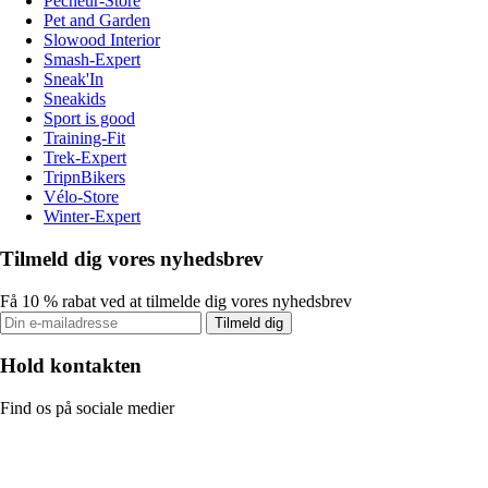
Pecheur-Store
Pet and Garden
Slowood Interior
Smash-Expert
Sneak'In
Sneakids
Sport is good
Training-Fit
Trek-Expert
TripnBikers
Vélo-Store
Winter-Expert
Tilmeld dig vores nyhedsbrev
Få 10 % rabat ved at tilmelde dig vores nyhedsbrev
Tilmeld dig
Hold kontakten
Find os på sociale medier