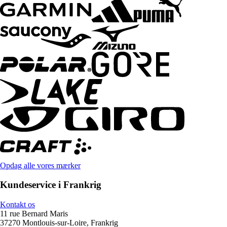
Opdag alle vores mærker
Kundeservice i Frankrig
Kontakt os
11 rue Bernard Maris
37270 Montlouis-sur-Loire, Frankrig