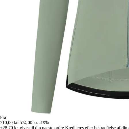
Fra
710,00 kr.
574,00 kr.
-19%
+28,70 kr.
gives til din naeste ordre
Krediteres efter bekraeftelse af din