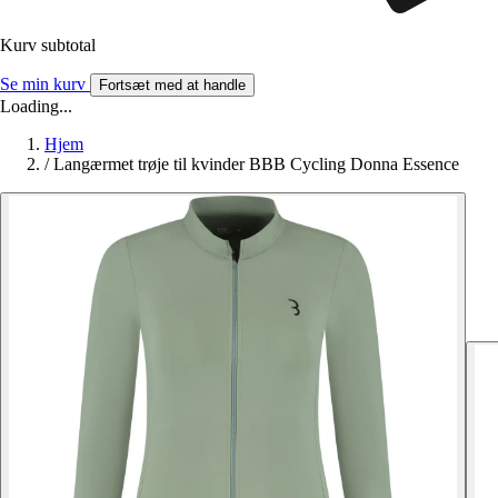
Kurv subtotal
Se min kurv
Fortsæt med at handle
Loading...
Hjem
/
Langærmet trøje til kvinder BBB Cycling Donna Essence