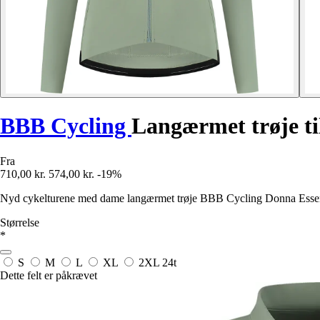
BBB Cycling
Langærmet trøje ti
Fra
710,00 kr.
574,00 kr.
-19%
Nyd cykelturene med dame langærmet trøje BBB Cycling Donna Essenc
Størrelse
*
S
M
L
XL
2XL
24t
Dette felt er påkrævet