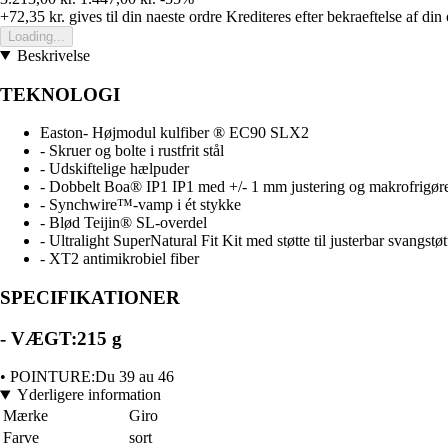
+72,35 kr.
gives til din naeste ordre
Krediteres efter bekraeftelse af din
Loading...
Beskrivelse
TEKNOLOGI
Easton- Højmodul kulfiber ® EC90 SLX2
- Skruer og bolte i rustfrit stål
- Udskiftelige hælpuder
- Dobbelt Boa® IP1 IP1 med +/- 1 mm justering og makrofrigøre
- Synchwire™-vamp i ét stykke
- Blød Teijin® SL-overdel
- Ultralight SuperNatural Fit Kit med støtte til justerbar svangstøt
- XT2 antimikrobiel fiber
SPECIFIKATIONER
- VÆGT:215 g
• POINTURE:Du 39 au 46
Yderligere information
Mærke
Giro
Farve
sort