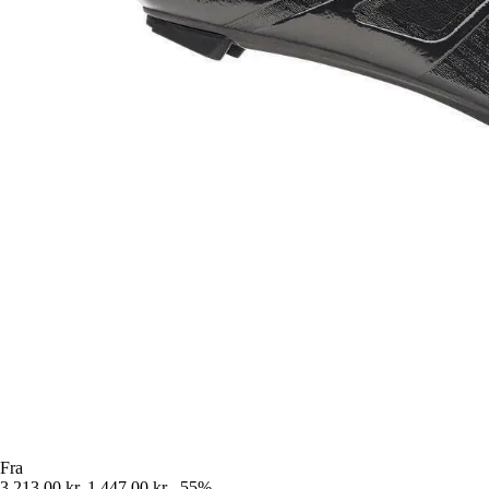
Fra
3.213,00 kr.
1.447,00 kr.
-55%