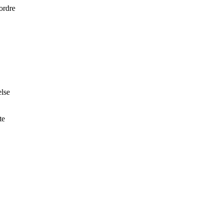
 ordre
lse
te