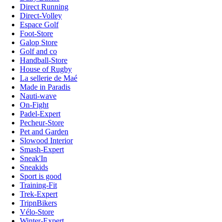
Direct Running
Direct-Volley
Espace Golf
Foot-Store
Galop Store
Golf and co
Handball-Store
House of Rugby
La sellerie de Maé
Made in Paradis
Nauti-wave
On-Fight
Padel-Expert
Pecheur-Store
Pet and Garden
Slowood Interior
Smash-Expert
Sneak'In
Sneakids
Sport is good
Training-Fit
Trek-Expert
TripnBikers
Vélo-Store
Winter-Expert