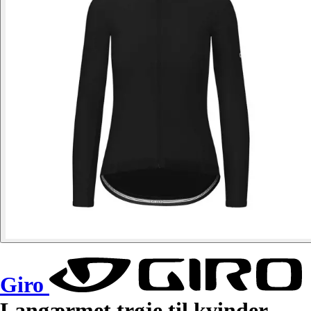
Giro
Langærmet trøje til kvinder