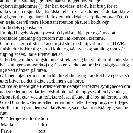
at du har ekstra bagage med, har vi bygget udvidelige
opbevaringslommer ( ), der kan udvides, når du har brug for at
opbevare en regnjakke, handsker eller ekstra kalorier, så du kan klare
dig igennem lange ture. Reflekterende detaljer er prikken over i'et på
en trøje, der vil være i konstant rotation på ture i koldt vejr.
Produktets egenskaber
En blød hagebeskytter øverst på lynlåsen hjælper også med at
forhindre gnidning og følsom hud i at komme i klemme.
Chrono Thermal Stof - Luksuriøst stof med høj volumen og DWR-
finish, der holder dig varm i koldt og vådt vejr og samtidig modstår
fugt og snavs. Italie Fremstillet af .
Udvidelige opbevaringslommer strækker sig bekvemt for at understøtte
belastninger som værktøj og flasker, så du kan holde de vigtigste ting
lige ved hånden på turen.
Grippers hjælper med at forhindre glidning og uønsket bevægelse, så
tøjet bliver på det rigtige sted, mens du kører.
source sourceorigine Reflekterende detaljer forbedrer synligheden om
natten eller under dårlige lysforhold, når de oplyses af en lysende ,
såsom forlygter, ved at reflektere lyset tilbage til d' og nå førerens øje.
Giro Durable water repellent er en finish eller belægning, der tilføjes
stoffer for at gøre dem vandafvisende, så de kan modstå regn, sne og
fugt.
Yderligere information
Mærke
Giro
Farve
sort