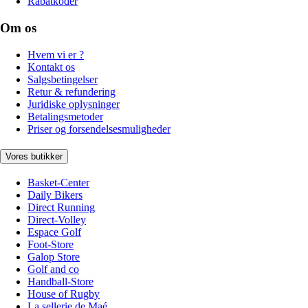
Rabatkoder
Om os
Hvem vi er ?
Kontakt os
Salgsbetingelser
Retur & refundering
Juridiske oplysninger
Betalingsmetoder
Priser og forsendelsesmuligheder
Vores butikker
Basket-Center
Daily Bikers
Direct Running
Direct-Volley
Espace Golf
Foot-Store
Galop Store
Golf and co
Handball-Store
House of Rugby
La sellerie de Maé