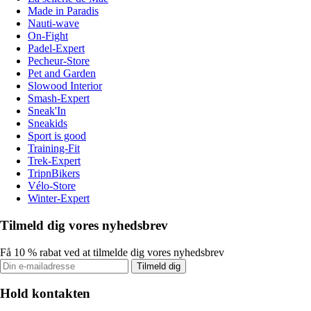
Made in Paradis
Nauti-wave
On-Fight
Padel-Expert
Pecheur-Store
Pet and Garden
Slowood Interior
Smash-Expert
Sneak'In
Sneakids
Sport is good
Training-Fit
Trek-Expert
TripnBikers
Vélo-Store
Winter-Expert
Tilmeld dig vores nyhedsbrev
Få 10 % rabat ved at tilmelde dig vores nyhedsbrev
Tilmeld dig
Hold kontakten