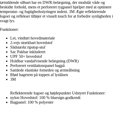
tætsiddende silhuet har en DWR-belægning, der modstår våde og
beskidte forhold, mens et perforeret rygpanel hjælper med at optimere
temperatur- og fugtighedsstyringen indeni. 3M Ægte reflekterende
logoer og reflekser tilføjer et visuelt touch for at forbedre synligheden i
svagt lys.
Funktioner:
Let, vindtæt hovedmateriale
2-vejs strækbart hovedstof
Slidstærkt ripstop-stof
Sac Pakbar inkluderet
UPF 50+ hovedstof
Holdbar vandafvisende belægning (DWR)
Perforeret ventilationspanel bagpå
Samlede elastiske forneden og ærmeåbning
Blød hagerem på toppen af lynlåsen
3M
Reflekterende logoer og højdepunkter Udstyret Funktioner:
nylon Hovedstof: 100 % bluesign-godkendt
Bagpanel: 100 % polyester