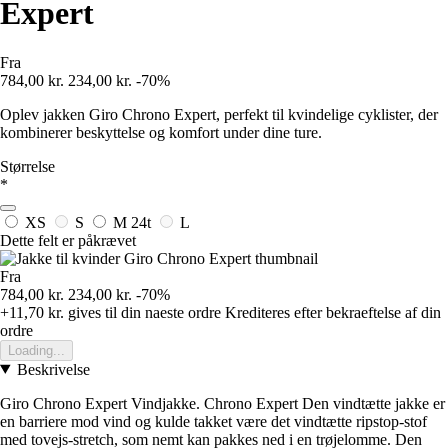
Expert
Fra
784,00 kr.
234,00 kr.
-70%
Oplev jakken Giro Chrono Expert, perfekt til kvindelige cyklister, der
kombinerer beskyttelse og komfort under dine ture.
Størrelse
*
XS
S
M
24t
L
Dette felt er påkrævet
Fra
784,00 kr.
234,00 kr.
-70%
+11,70 kr.
gives til din naeste ordre
Krediteres efter bekraeftelse af din
ordre
Loading...
Beskrivelse
Giro Chrono Expert Vindjakke. Chrono Expert Den vindtætte jakke er
en barriere mod vind og kulde takket være det vindtætte ripstop-stof
med tovejs-stretch, som nemt kan pakkes ned i en trøjelomme. Den