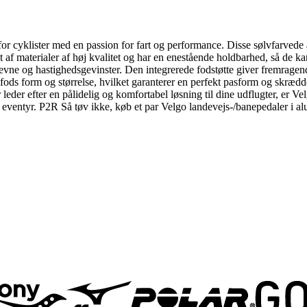
r cyklister med en passion for fart og performance. Disse sølvfarvede al
let af materialer af høj kvalitet og har en enestående holdbarhed, så de
eevne og hastighedsgevinster. Den integrerede fodstøtte giver fremragende
 fods form og størrelse, hvilket garanterer en perfekt pasform og skræd
r leder efter en pålidelig og komfortabel løsning til dine udflugter, er 
de eventyr. P2R Så tøv ikke, køb et par Velgo landevejs-/banepedaler i a