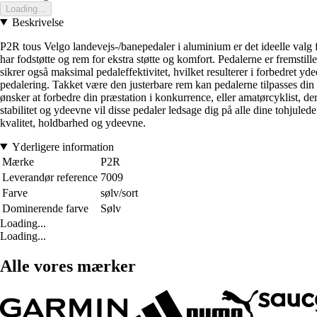
Loading...
Beskrivelse
P2R tous Velgo landevejs-/banepedaler i aluminium er det ideelle valg fo
har fodstøtte og rem for ekstra støtte og komfort. Pedalerne er fremstil
sikrer også maksimal pedaleffektivitet, hvilket resulterer i forbedret yd
pedalering. Takket være den justerbare rem kan pedalerne tilpasses din
ønsker at forbedre din præstation i konkurrence, eller amatørcyklist, de
stabilitet og ydeevne vil disse pedaler ledsage dig på alle dine tohjule
kvalitet, holdbarhed og ydeevne.
Yderligere information
Mærke
P2R
Leverandør reference
7009
Farve
sølv/sort
Dominerende farve
Sølv
Loading...
Loading...
Alle vores mærker