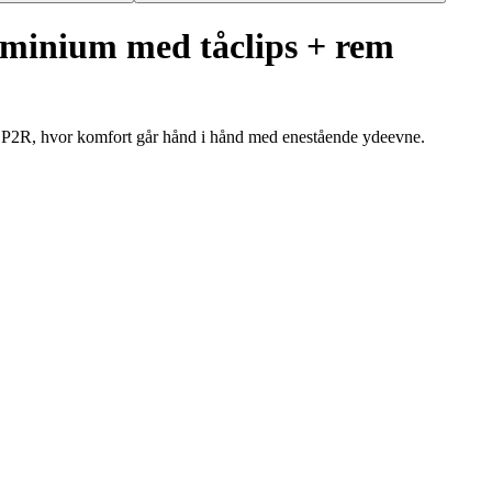
luminium med tåclips + rem
 P2R, hvor komfort går hånd i hånd med enestående ydeevne.