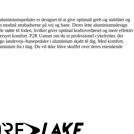
uminiumspedaler er designet til at give optimalt greb og stabilitet og
 kan modstå strabadserne på vej og bane. Deres lette aluminiumsdesign
 støtte til foden, hvilket giver optimal kraftoverførsel og mere effektiv
dersyet komfort. P2R Uanset om du er professionel cykelrytter, der
Velgo landevejs-/banepedaler i aluminium skabt til dig. Med komfort,
luminium fra i dag. Du vil ikke blive skuffet over deres enestående