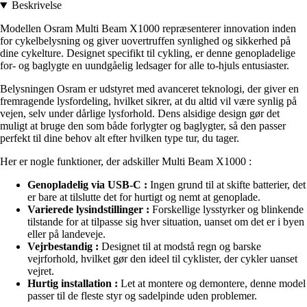
Beskrivelse
Modellen Osram Multi Beam X1000 repræsenterer innovation inden
for cykelbelysning og giver uovertruffen synlighed og sikkerhed på
dine cykelture. Designet specifikt til cykling, er denne genopladelige
for- og baglygte en uundgåelig ledsager for alle to-hjuls entusiaster.
Belysningen Osram er udstyret med avanceret teknologi, der giver en
fremragende lysfordeling, hvilket sikrer, at du altid vil være synlig på
vejen, selv under dårlige lysforhold. Dens alsidige design gør det
muligt at bruge den som både forlygter og baglygter, så den passer
perfekt til dine behov alt efter hvilken type tur, du tager.
Her er nogle funktioner, der adskiller Multi Beam X1000 :
Genopladelig via USB-C :
Ingen grund til at skifte batterier, det
er bare at tilslutte det for hurtigt og nemt at genoplade.
Varierede lysindstillinger :
Forskellige lysstyrker og blinkende
tilstande for at tilpasse sig hver situation, uanset om det er i byen
eller på landeveje.
Vejrbestandig :
Designet til at modstå regn og barske
vejrforhold, hvilket gør den ideel til cyklister, der cykler uanset
vejret.
Hurtig installation :
Let at montere og demontere, denne model
passer til de fleste styr og sadelpinde uden problemer.