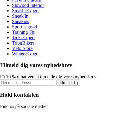
Slowood Interior
Smash-Expert
Sneak'In
Sneakids
Sport is good
Training-Fit
Trek-Expert
TripnBikers
Vélo-Store
Winter-Expert
Tilmeld dig vores nyhedsbrev
Få 10 % rabat ved at tilmelde dig vores nyhedsbrev
Tilmeld dig
Hold kontakten
Find os på sociale medier