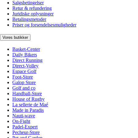
Salgsbetingelser
Retur & refundering
Juridiske oplysninger
Betalingsmetoder
Priser og forsendelsesmuligheder
Vores butikker
Basket-Center
Daily Bikers
Direct Running
Direct-Volley
Espace Golf
Foot-Store
Galop Store
Golf and co
Handball-Store
House of Rugby
La sellerie de Maé
Made in Paradis
Nauti-wave
On-Fight
Padel-Expert
Pecheur-Store
Pet and Garden