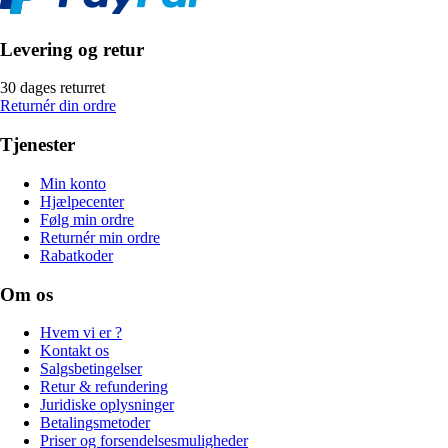
Levering og retur
30 dages returret
Returnér din ordre
Tjenester
Min konto
Hjælpecenter
Følg min ordre
Returnér min ordre
Rabatkoder
Om os
Hvem vi er ?
Kontakt os
Salgsbetingelser
Retur & refundering
Juridiske oplysninger
Betalingsmetoder
Priser og forsendelsesmuligheder