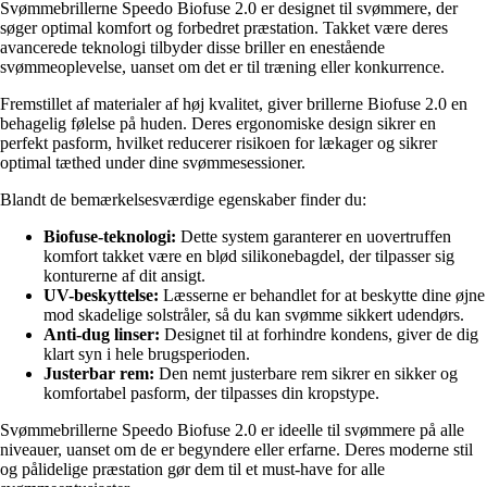
Svømmebrillerne Speedo Biofuse 2.0 er designet til svømmere, der
søger optimal komfort og forbedret præstation. Takket være deres
avancerede teknologi tilbyder disse briller en enestående
svømmeoplevelse, uanset om det er til træning eller konkurrence.
Fremstillet af materialer af høj kvalitet, giver brillerne Biofuse 2.0 en
behagelig følelse på huden. Deres ergonomiske design sikrer en
perfekt pasform, hvilket reducerer risikoen for lækager og sikrer
optimal tæthed under dine svømmesessioner.
Blandt de bemærkelsesværdige egenskaber finder du:
Biofuse-teknologi:
Dette system garanterer en uovertruffen
komfort takket være en blød silikonebagdel, der tilpasser sig
konturerne af dit ansigt.
UV-beskyttelse:
Læsserne er behandlet for at beskytte dine øjne
mod skadelige solstråler, så du kan svømme sikkert udendørs.
Anti-dug linser:
Designet til at forhindre kondens, giver de dig
klart syn i hele brugsperioden.
Justerbar rem:
Den nemt justerbare rem sikrer en sikker og
komfortabel pasform, der tilpasses din kropstype.
Svømmebrillerne Speedo Biofuse 2.0 er ideelle til svømmere på alle
niveauer, uanset om de er begyndere eller erfarne. Deres moderne stil
og pålidelige præstation gør dem til et must-have for alle