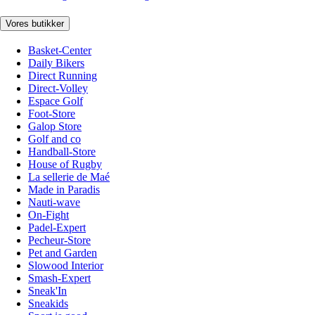
Vores butikker
Basket-Center
Daily Bikers
Direct Running
Direct-Volley
Espace Golf
Foot-Store
Galop Store
Golf and co
Handball-Store
House of Rugby
La sellerie de Maé
Made in Paradis
Nauti-wave
On-Fight
Padel-Expert
Pecheur-Store
Pet and Garden
Slowood Interior
Smash-Expert
Sneak'In
Sneakids