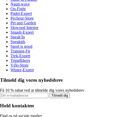
Nauti-wave
On-Fight
Padel-Expert
Pecheur-Store
Pet and Garden
Slowood Interior
Smash-Expert
Sneak'In
Sneakids
Sport is good
Training-Fit
Trek-Expert
TripnBikers
Vélo-Store
Winter-Expert
Tilmeld dig vores nyhedsbrev
Få 10 % rabat ved at tilmelde dig vores nyhedsbrev
Tilmeld dig
Hold kontakten
Find os på sociale medier