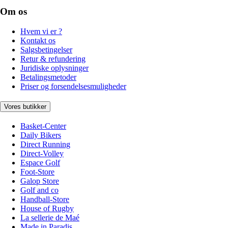
Om os
Hvem vi er ?
Kontakt os
Salgsbetingelser
Retur & refundering
Juridiske oplysninger
Betalingsmetoder
Priser og forsendelsesmuligheder
Vores butikker
Basket-Center
Daily Bikers
Direct Running
Direct-Volley
Espace Golf
Foot-Store
Galop Store
Golf and co
Handball-Store
House of Rugby
La sellerie de Maé
Made in Paradis