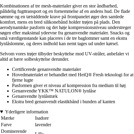
Kombinationen af tre mesh-materialer giver en stor åndbarhed,
pålidelig fugttransport og en fornemmelse af en andens hud. De flade
sømme og en tætsiddende krave på frontpanelet øger den samlede
komfort, mens en bred silikonebånd holder trøjen på plads. Den
aerodynamiske pasform og det høje kompressionsniveau understreger
søgen efter maksimal ydeevne fra genanvendte materialer. Snacks og
små værdigenstande kan placeres i de tre baglommer samt en ekstra
lynlåslomme, og deres indhold kan nemt tages ud under kørsel.
Selvom vores trøjer tilbyder beskyttelse mod UV-stråler, anbefaler vi
altid at bære solbeskyttelse derunder.
Certificerede genanvendte materialer
Hovedmaterialet er behandlet med HeiQ® Fresh teknologi for at
fjerne lugte
Pasformen giver et niveau af kompression fra medium til høj
Genanvendte YKK™ NATULON® lynlåse
Genanvendte lynlåstræk
Ekstra bred genanvendt elastikbånd i bunden af kanten
Yderligere information
Mærke
Isadore
Farve
lavender
Dominerende
Lilla