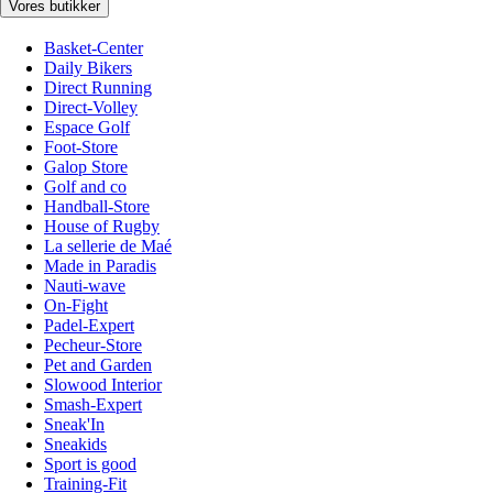
Vores butikker
Basket-Center
Daily Bikers
Direct Running
Direct-Volley
Espace Golf
Foot-Store
Galop Store
Golf and co
Handball-Store
House of Rugby
La sellerie de Maé
Made in Paradis
Nauti-wave
On-Fight
Padel-Expert
Pecheur-Store
Pet and Garden
Slowood Interior
Smash-Expert
Sneak'In
Sneakids
Sport is good
Training-Fit