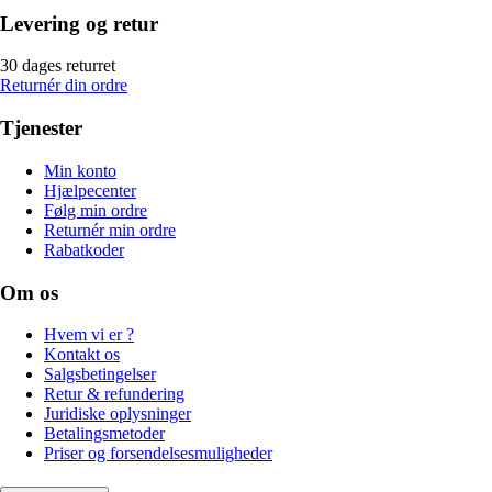
Levering og retur
30 dages returret
Returnér din ordre
Tjenester
Min konto
Hjælpecenter
Følg min ordre
Returnér min ordre
Rabatkoder
Om os
Hvem vi er ?
Kontakt os
Salgsbetingelser
Retur & refundering
Juridiske oplysninger
Betalingsmetoder
Priser og forsendelsesmuligheder