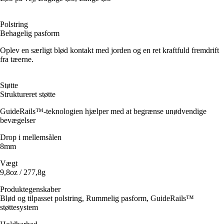
Polstring
Behagelig pasform
Oplev en særligt blød kontakt med jorden og en ret kraftfuld fremdrift
fra tæerne.
Støtte
Struktureret støtte
GuideRails™-teknologien hjælper med at begrænse unødvendige
bevægelser
Drop i mellemsålen
8mm
Vægt
9,8oz / 277,8g
Produktegenskaber
Blød og tilpasset polstring, Rummelig pasform, GuideRails™
støttesystem