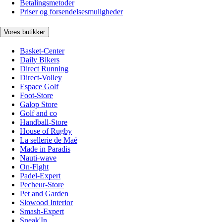
Betalingsmetoder
Priser og forsendelsesmuligheder
Vores butikker
Basket-Center
Daily Bikers
Direct Running
Direct-Volley
Espace Golf
Foot-Store
Galop Store
Golf and co
Handball-Store
House of Rugby
La sellerie de Maé
Made in Paradis
Nauti-wave
On-Fight
Padel-Expert
Pecheur-Store
Pet and Garden
Slowood Interior
Smash-Expert
Sneak'In