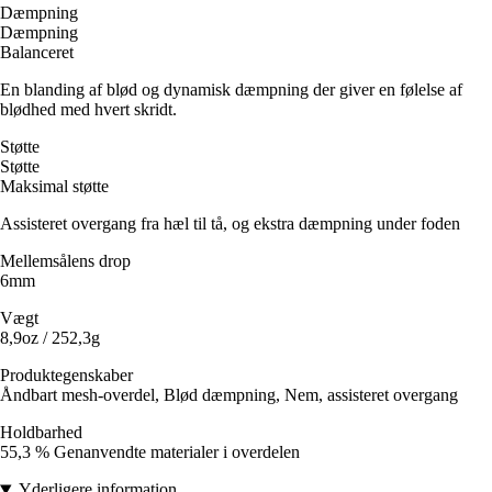
Dæmpning
Dæmpning
Balanceret
En blanding af blød og dynamisk dæmpning der giver en følelse af
blødhed med hvert skridt.
Støtte
Støtte
Maksimal støtte
Assisteret overgang fra hæl til tå, og ekstra dæmpning under foden
Mellemsålens drop
6mm
Vægt
8,9oz / 252,3g
Produktegenskaber
Åndbart mesh-overdel, Blød dæmpning, Nem, assisteret overgang
Holdbarhed
55,3 % Genanvendte materialer i overdelen
Yderligere information