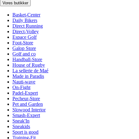
Vores butikker
Basket-Center
Daily Bikers
Direct Running
Direct-Volley
Espace Golf
Foot-Store
Galop Store
Golf and co
Handball-Store
House of Rugby
La sellerie de Maé
Made in Paradis
Nauti-wave
On-Fight
Padel-Expert
Pecheur-Store
Pet and Garden
Slowood Interior
Smash-Expert
Sneak'In
Sneakids
Sport is good
Training-Fit