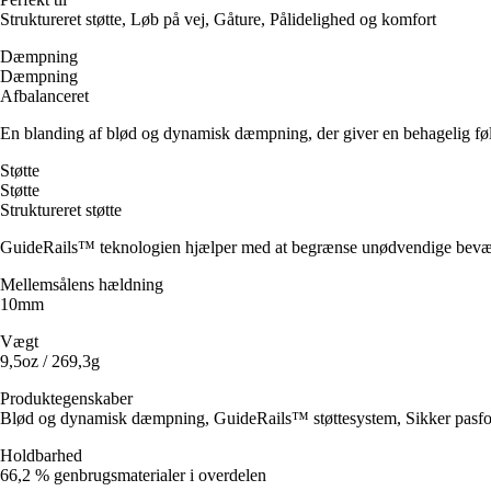
Struktureret støtte, Løb på vej, Gåture, Pålidelighed og komfort
Dæmpning
Dæmpning
Afbalanceret
En blanding af blød og dynamisk dæmpning, der giver en behagelig føle
Støtte
Støtte
Struktureret støtte
GuideRails™ teknologien hjælper med at begrænse unødvendige bevæ
Mellemsålens hældning
10mm
Vægt
9,5oz / 269,3g
Produktegenskaber
Blød og dynamisk dæmpning, GuideRails™ støttesystem, Sikker pasfo
Holdbarhed
66,2 % genbrugsmaterialer i overdelen