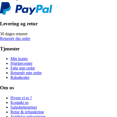
Levering og retur
30 dages returret
Returnér din ordre
Tjenester
Min konto
Hjælpecenter
Følg min ordre
Returnér min ordre
Rabatkoder
Om os
Hvem vi er ?
Kontakt os
Salgsbetingelser
Retur & refundering
Juridiske oplysninger