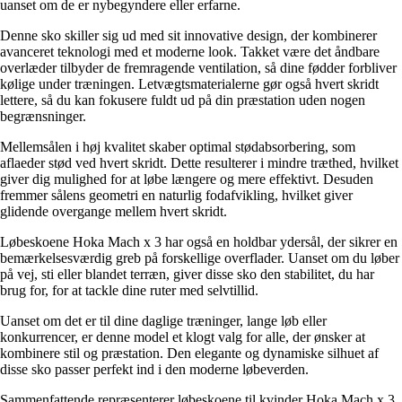
uanset om de er nybegyndere eller erfarne.
Denne sko skiller sig ud med sit innovative design, der kombinerer
avanceret teknologi med et moderne look. Takket være det åndbare
overlæder tilbyder de fremragende ventilation, så dine fødder forbliver
kølige under træningen. Letvægtsmaterialerne gør også hvert skridt
lettere, så du kan fokusere fuldt ud på din præstation uden nogen
begrænsninger.
Mellemsålen i høj kvalitet skaber optimal stødabsorbering, som
aflaeder stød ved hvert skridt. Dette resulterer i mindre træthed, hvilket
giver dig mulighed for at løbe længere og mere effektivt. Desuden
fremmer sålens geometri en naturlig fodafvikling, hvilket giver
glidende overgange mellem hvert skridt.
Løbeskoene Hoka Mach x 3 har også en holdbar ydersål, der sikrer en
bemærkelsesværdig greb på forskellige overflader. Uanset om du løber
på vej, sti eller blandet terræn, giver disse sko den stabilitet, du har
brug for, for at tackle dine ruter med selvtillid.
Uanset om det er til dine daglige træninger, lange løb eller
konkurrencer, er denne model et klogt valg for alle, der ønsker at
kombinere stil og præstation. Den elegante og dynamiske silhuet af
disse sko passer perfekt ind i den moderne løbeverden.
Sammenfattende repræsenterer løbeskoene til kvinder Hoka Mach x 3