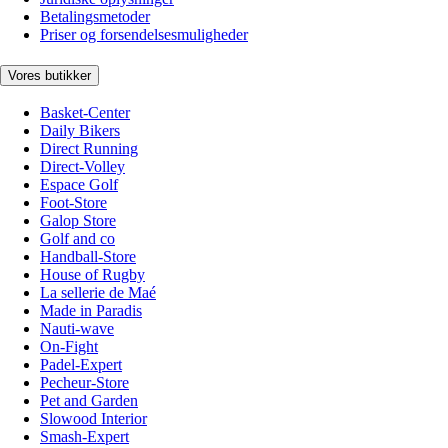
Betalingsmetoder
Priser og forsendelsesmuligheder
Vores butikker
Basket-Center
Daily Bikers
Direct Running
Direct-Volley
Espace Golf
Foot-Store
Galop Store
Golf and co
Handball-Store
House of Rugby
La sellerie de Maé
Made in Paradis
Nauti-wave
On-Fight
Padel-Expert
Pecheur-Store
Pet and Garden
Slowood Interior
Smash-Expert