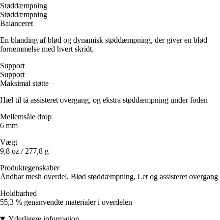
Støddæmpning
Støddæmpning
Balanceret
En blanding af blød og dynamisk støddæmpning, der giver en blød
fornemmelse med hvert skridt.
Support
Support
Maksimal støtte
Hæl til tå assisteret overgang, og ekstra støddæmpning under foden
Mellemsåle drop
6 mm
Vægt
9,8 oz / 277,8 g
Produktegenskaber
Åndbar mesh overdel, Blød støddæmpning, Let og assisteret overgang
Holdbarhed
55,3 % genanvendte materialer i overdelen
Yderligere information