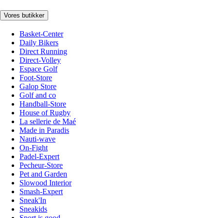
Vores butikker
Basket-Center
Daily Bikers
Direct Running
Direct-Volley
Espace Golf
Foot-Store
Galop Store
Golf and co
Handball-Store
House of Rugby
La sellerie de Maé
Made in Paradis
Nauti-wave
On-Fight
Padel-Expert
Pecheur-Store
Pet and Garden
Slowood Interior
Smash-Expert
Sneak'In
Sneakids
Sport is good