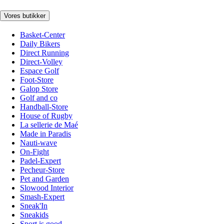
Vores butikker
Basket-Center
Daily Bikers
Direct Running
Direct-Volley
Espace Golf
Foot-Store
Galop Store
Golf and co
Handball-Store
House of Rugby
La sellerie de Maé
Made in Paradis
Nauti-wave
On-Fight
Padel-Expert
Pecheur-Store
Pet and Garden
Slowood Interior
Smash-Expert
Sneak'In
Sneakids
Sport is good