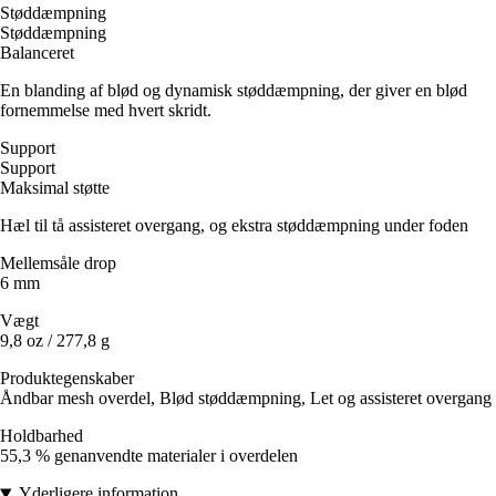
Støddæmpning
Støddæmpning
Balanceret
En blanding af blød og dynamisk støddæmpning, der giver en blød
fornemmelse med hvert skridt.
Support
Support
Maksimal støtte
Hæl til tå assisteret overgang, og ekstra støddæmpning under foden
Mellemsåle drop
6 mm
Vægt
9,8 oz / 277,8 g
Produktegenskaber
Åndbar mesh overdel, Blød støddæmpning, Let og assisteret overgang
Holdbarhed
55,3 % genanvendte materialer i overdelen
Yderligere information