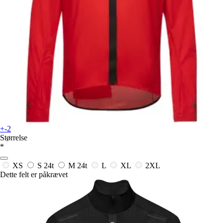
+-2
Størrelse
*
XS
S
24t
M
24t
L
XL
2XL
Dette felt er påkrævet