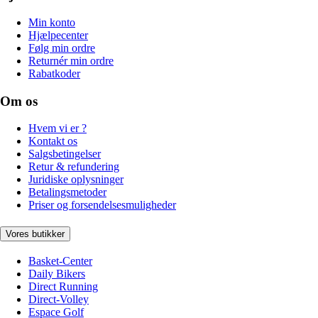
Min konto
Hjælpecenter
Følg min ordre
Returnér min ordre
Rabatkoder
Om os
Hvem vi er ?
Kontakt os
Salgsbetingelser
Retur & refundering
Juridiske oplysninger
Betalingsmetoder
Priser og forsendelsesmuligheder
Vores butikker
Basket-Center
Daily Bikers
Direct Running
Direct-Volley
Espace Golf