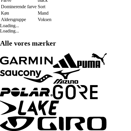
Farve
black
Dominerende farve
Sort
Køn
Mand
Aldersgruppe
Voksen
Loading...
Loading...
Alle vores mærker