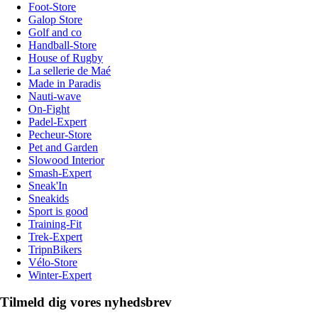
Foot-Store
Galop Store
Golf and co
Handball-Store
House of Rugby
La sellerie de Maé
Made in Paradis
Nauti-wave
On-Fight
Padel-Expert
Pecheur-Store
Pet and Garden
Slowood Interior
Smash-Expert
Sneak'In
Sneakids
Sport is good
Training-Fit
Trek-Expert
TripnBikers
Vélo-Store
Winter-Expert
Tilmeld dig vores nyhedsbrev